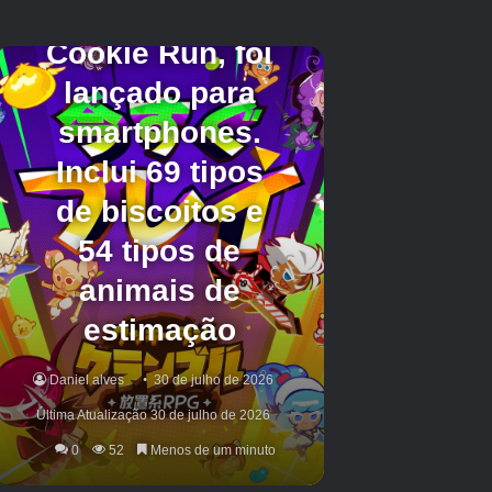
Crédito da imagem:
Eurogamer/Capcom
O saguão (dois)
Antes de subir o elevador gigante que o leva
até o primeiro chefe, pegue o elevador de
parede oposto a um poço vertical, onde há uma
parede holográfica no topo. Não atravesse a
parede, mas fique do lado oposto e olhe para
baixo do poço, onde a Mini Cabine ficará em
cima de uma saída de ar no meio do caminho.