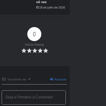
Pesquisa do Solo (Um)
Ao encontrar as quatro fechaduras da porta no
bioma da praia, isso fica entre a terceira e a
quarta fechaduras, quando você vai para o
subsolo, sobe um elevador e depois ao longo
de uma passarela próxima a uma árvore. A Mini
Cabana está entre os galhos das árvores à
esquerda.
Crédito da imagem:
Eurogamer/Capcom
Pesquisa do Solo (Dois)