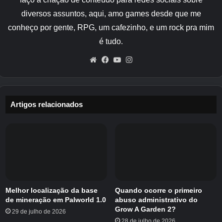
diversos assuntos, aqui, amo games desde que me
Mini Cabines são pequenas figuras espalhadas
conheço por gente, RPG, um cafezinho, e um rock pra mim
pelo jogo. Há três em cada setor, e saberemos
é tudo.
que você está perto de um quando ouvir o
revelador “ta-da!” som. Porém, vê-los de fato é
Website
Facebook
YouTube
Instagram
outra questão, devido ao seu pequeno tamanho
e ao fato de serem frequentemente colocados
em posições inadequadas.
Artigos relacionados
Depois de encontrar um com sucesso, atire
neles com sua arma para trazê-lo de volta ao
Abrigo, onde serão coletados no console
central. Em termos de recompensas, existem
duas Conquistas / Troféus (‘Well Spotted!’ e
‘Mini-Hunter Supreme’, por encontrar uma
Melhor localização da base
Quando ocorre o primeiro
única e todas as Mini Cabines respectivamente)
de mineração em Palworld 1.0
abuso administrativo do
Grow A Garden 2?
em disputa.
29 de julho de 2026
28 de julho de 2026