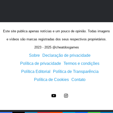
locais para porta-cartuchos, Pure Lunum,
chaves vermelhas e expansores de
armazenamento.
Este site publica apenas notícias e um pouco de opinião. Todas imagens
e vídeos são marcas registradas dos seus respectivos proprietários.
2023 - 2025 @cheatdosgames
Sobre
Declaração de privacidade
Política de privacidade
Termos e condições
Política Editorial
Política de Transparência
Política de Cookies
Contato
YouTube
Instagram