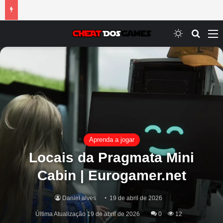
Switch ski
Procur
M
Aprenda a jogar
Locais da Pragmata Mini
Cabin | Eurogamer.net
Daniel alves
19 de abril de 2026
Última Atualização 19 de abril de 2026
0
12