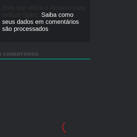
Com a sala com o holograma no centro há uma
porta trancada na extremidade onde se
encontra a Mini Cabine. Para entrar, saia pelo
corredor à direita, depois volte para encontrar
um grupo de cristais bloqueando uma
passagem. Ele o levará para a sala, com a Mini
Cabine em um contêiner que você pode atirar
pisando em objetos próximos.
Mais em breve!
Boa sorte na coleta de todas as Mini Cabines!
Se você quiser encontrar mais coisas, temos