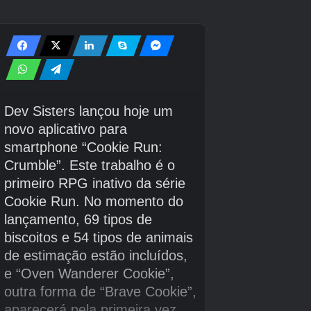
Crédito da imagem:
Eurogamer/Capcom
Matriz de Produção em Massa
(Setor 02)
Existem três Mini Cabines para encontrar na
área do Mass Production Array.
Distrito Comercial
No caminho para o segundo farol, explore o
Shopping District até encontrar um grupo de
manequins que deixa Diana curiosa. Depois há
um elevador de parede, seguido por uma seta
na parede no nível acima. Pare aqui, vire-se e
olhe para cima para encontrar a Mini Cabine
situada na beira do telhado.