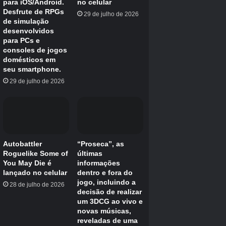
área do Terra Dome.
Laboratório de Modelagem Ecológica
Na abertura do Eco Modeling Lab, você
chegará a uma escada parcialmente destruída
onde deverá encontrar uma lasca para
restaurar a árvore. Na base da escada, dê a
volta e olhe para cima para encontrar a Mini
Cabana nos galhos das árvores acima de você.
Crédito da imagem:
Eurogamer/Capcom