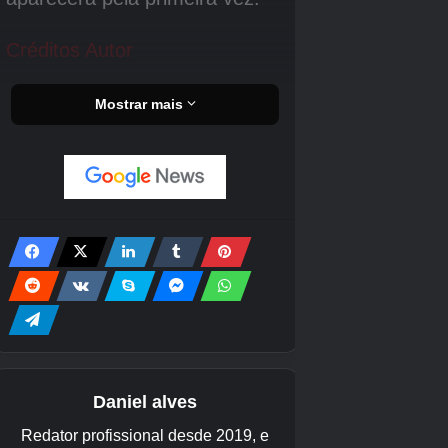
Crédito da imagem:
Eurogamer/Capcom
Beco Lateral
Depois de ativar o terceiro farol posicionado no
centro da área cercada por blocos, você saltará
para um telhado e usará um elevador de
parede para subir. Antes de entrar na sala com
a cena do relógio, fique empoleirado do lado de
fora e olhe ao longo da parede externa à
esquerda, onde há um caminhão embutido no
meio do caminho. A Mini Cabine está no topo.