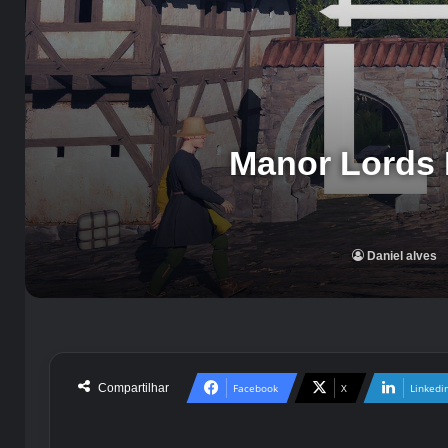
Manor Lords 
Daniel alves
Compartilhar
Facebook
X
Linkedi