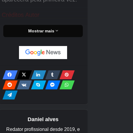
garantido – não é assim que a matemática
funciona.
Boa sorte se você estiver tentando um brilhante
– são muitos Pokémon para verificar!
Certifique-se de saber os horários dos eventos
e ataques de janeiro. A negociação remota foi
lançada no Pokémon Go! Você pode obter um
Keldeo brilhante graças à missão Masterwork
Research: Pony Tales e também há a nova
missão Precious Paths Special Research. Há
muito o que fazer em Pokémon Go fora do
evento atual! Primeiro, vale a pena aprender
sobre a atualização de nível. Depois disso,
você pode querer lutar na Go Battle League,
usar o Party Play, competir em um PokéStop