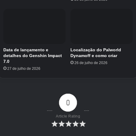
Data de lançamento e
Localização do Palworld
detalhes do Genshin Impact
Dynamoff e como criar
7.0
26 de julho de 2026
27 de julho de 2026
Família Mareep brilhante
Taxas de encontro do Shiny
Mareep
0
As taxas de encontro brilhante para Mareep em
Article Rating
Pokémon Go dependem do método que você
está usando para obtê-lo. Se for um encontro