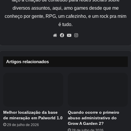
brilhante?
diversos assuntos, aqui, amo games desde que me
conheço por gente, RPG, um cafezinho, e um rock pra mim
Shiny Mareep tem um design simples: e se
é tudo.
ovelhas fossem algodão doce? Shiny Mareep é
Website
Facebook
YouTube
Instagram
um rosa profundo, com rosto e pés azuis, e
cauda laranja ficando alguns tons mais escuros
para adicionar um pouco de contraste.
Artigos relacionados
Esse tom rosado é conservado através da
evolução. O Flaaffy normal também é rosa,
então os rosas brilhantes do Flaaffy ficam mais
claros, os brancos ficam mais rosados ​​e a
cauda vai do azul para o verde. Shiny
Ampharos fica rosa e suas gemas ficam azuis
escuras – algo brilhante que Mega Ampharos
Melhor localização da base
Quando ocorre o primeiro
de mineração em Palworld 1.0
abuso administrativo do
copia.
Grow A Garden 2?
29 de julho de 2026
28 de julho de 2026