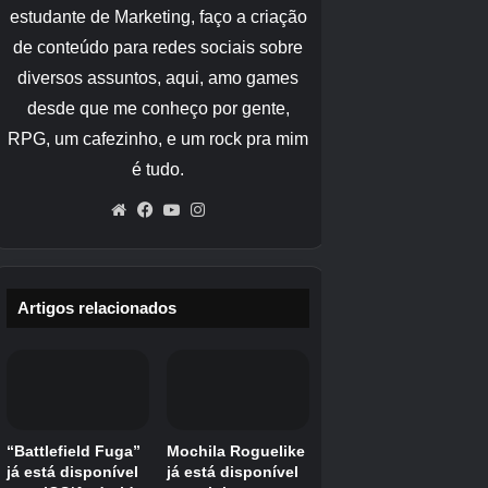
Showcase ou explorar uma rota para troca de
presentes. Fique de olho nos Pokémon raros e
não se esqueça de coletar Max Particles para
poder lutar contra Pokémon Dynamax em Max
Battles.
Mareep com estatísticas 100%
perfeitas em Pokémon Go
Ao falar sobre um Mareep com estatísticas
100% perfeitas no Pokémon Go, você está
procurando um com estatísticas 15/15/15 para
criar um Pokémon 100% IV no máximo, para
seu Pokédex 4*, raids e Master League.
Se você está procurando na natureza e tem
pelo menos nível 30 (ou superior), o ideal é