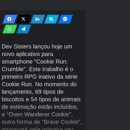
eventos do jogo – e do que está surgindo. Se
você tiver sorte, um evento único, como
Spotlight Hour ou Go Tour, pode apresentar
Mareep, dando a você a chance de caçar
brilhantemente. Dito isto, a menos que esses
eventos afirmem especificamente que você
pode obter um Mareep brilhante, você terá que
confiar na sorte.
Isso significa caminhar e clicar em cada
Mareep que você vê. A taxa média de brilho
para um Pokémon sem boost é de cerca de
1/500, o que significa que para cada 500
Mareep que você vê, provavelmente um será
brilhante. Se você verificar seu Pokédex e
perceber que tem 499 encontros, isso não
significa que seu próximo seja um brilho