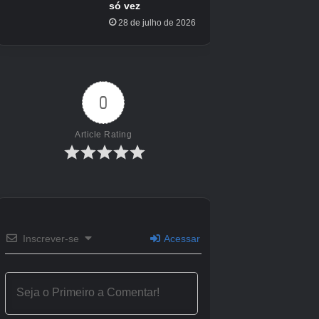
Tudo na linha Mareep é do tipo Elétrico. Imagem via
pokemon.com
Boa sorte na caça ao Mareep brilhante!