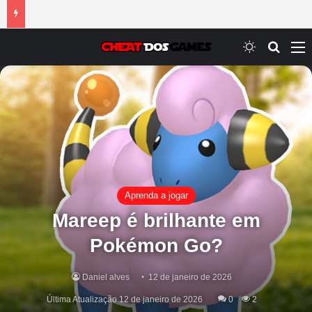
Switch ski
Procur
M
Aprenda a jogar
Mareep é brilhante em
Pokémon Go?
Daniel alves
12 de janeiro de 2026
Última Atualização 12 de janeiro de 2026
0
2