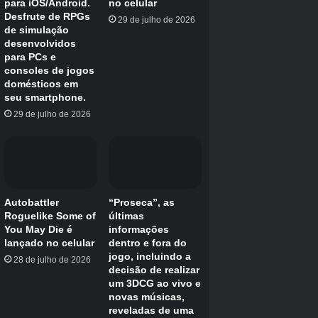
procurar os seguintes CPs para um Mareep
15/15/15 perfeito:
Nível 30 (CP selvagem máximo) – 849 CP
Nível 35 (máximo de CP selvagem aumentado pelo clima)
– 920 CP
O valor de CP selvagem se alinha com o seu
nível de treinador até você atingir o nível 30 e,
devido à maioria da base de jogadores estar
agora acima deste nível, mantivemos esses
valores por uma questão de simplicidade.
Esses valores, no entanto, serão diferentes se
você estiver abaixo do nível 30.