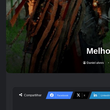
Melho
Daniel alves
Compartilhar
Facebook
X
Linkedi