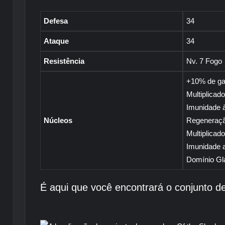
Defesa
34
Ataque
34
Resistência
Nv. 7 Fogo
+10% de ga
Multiplicad
Imunidade à
Núcleos
Regeneraçã
Multiplicad
Imunidade 
Domínio Gla
É aqui que você encontrará o conjunto 