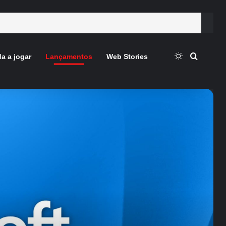
Switch skin
Procura
a a jogar
Lançamentos
Web Stories