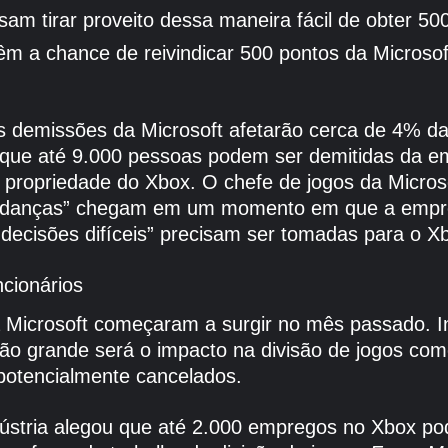
m tirar proveito dessa maneira fácil de obter 5
m a chance de reivindicar 500 pontos da Micros
 demissões da Microsoft afetarão cerca de 4% da f
ca que até 9.000 pessoas podem ser demitidas da
e propriedade do Xbox. O chefe de jogos da Micros
udanças” chegam em um momento em que a empres
“decisões difíceis” precisam ser tomadas para o X
ncionários
 Microsoft começaram a surgir no mês passado. In
uão grande será o impacto na divisão de jogos co
potencialmente cancelados.
stria alegou que até 2.000 empregos no Xbox po