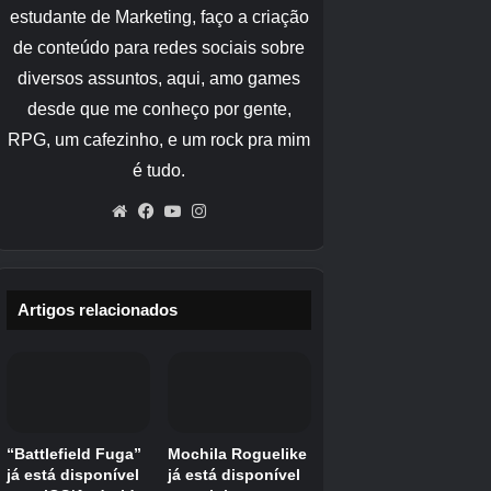
em um segundo estágio, onde a lança girará e
começará a tremer. Isso traz menos
benefícios, mas ainda pode causar danos.
Depois de um total de cerca
5 segundos,
o
ataque de carga precisará ser reiniciado e
retornará à posição vertical.
Encantamento de estocada:
Uma nova adição ao jogo, os jogadores podem
encantar suas lanças com diferentes níveis de
Estocada
. Com esse encantamento, os
jogadores “
estocada
” para frente ao realizar um
ataque de jab. Quanto maior o encantamento,
mais longe será a estocada. Porém, este
ataque especial tem um custo, dependendo do
nível de encantamento. O nível I usa 1 fome, o