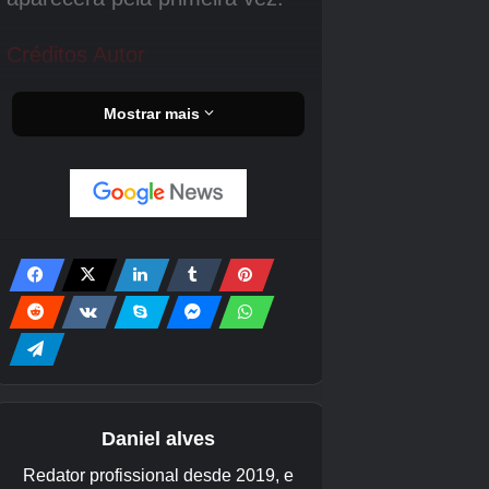
Ataque carregado:
Ao segurar o botão “usar”, os jogadores podem
estender a lança à sua frente, onde ela pode
causar dano a vários inimigos que o jogador
encontrar. Não dura para sempre e há
diferentes etapas a serem observadas.
Primeiro, você precisará ganhar um pouco de
velocidade antes que isso cause danos, com
um
maior velocidade causando mais danos.
Esta postura de ataque também pode causar
dano de repulsão
e até fazer inimigos
desmontar
quando atacado.
Depois de alguns segundos, as lanças entrarão