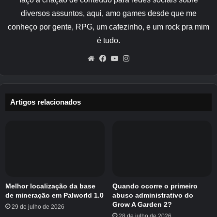
Lingote de Cooper
diversos assuntos, aqui, amo games desde que me
Lingote de ferro
conheço por gente, RPG, um cafezinho, e um rock pra mim
Lingote de diamante
é tudo.
Website
Facebook
YouTube
Instagram
Você também pode criar um
lança netherita
usando forjaria atualizando um
lança de
diamante
com um lingote de netherita.
Artigos relacionados
Pranchas de madeira / Bloco de Pedra /
Lingote de Cooper / Lingote de Ferro /
Lingote de Diamante
Grudar
Grudar
Melhor localização da base
Quando ocorre o primeiro
de mineração em Palworld 1.0
abuso administrativo do
Grow A Garden 2?
29 de julho de 2026
28 de julho de 2026