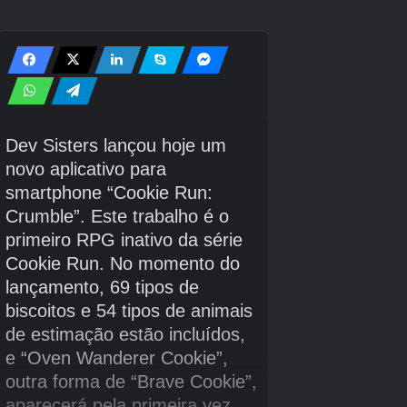
A lança tem um alcance de ataque maior do
que a maioria das outras armas, com um
alcance de 4,5 bloqueios em comparação com
os 3 das outras armas. Também é possível
atingir vários inimigos com um único ataque.
Esta arma também tem a vantagem de não
precisar estar precisamente no alvo para
causar dano, com um pouco de espaço de
manobra de um lado para o outro do inimigo.
Tempo de espera do golpe:
Preste muita atenção, pois quanto mais alto for
o nível da lança, maior será o tempo de espera
entre cada ataque de jab. O ataque carregado
ainda pode ser usado durante o tempo de
espera.