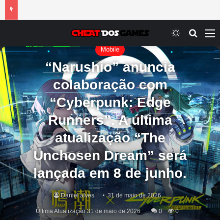
Switch ski
Procur
M
Mobile
“Narushio” anuncia
colaboração com
“Cyberpunk: Edge
Runners”. A última
atualização “The
Unchosen Dream” será
lançada em 8 de junho.
Daniel alves
31 de maio de 2026
Última Atualização 31 de maio de 2026
0
0