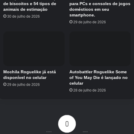
de biscoitos e 54 tipos de
para PCs e consoles de jogos
colaboração, eventos por tempo limitado e
animais de estimação
domésticos em seu
várias melhorias de sistema.
smartphone.
30 de julho de 2026
29 de julho de 2026
Mochila Roguelike já está
Autobattler Roguelike Some
disponível no celular
of You May Die é lançado no
celular
29 de julho de 2026
28 de julho de 2026
0