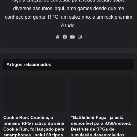
diversos assuntos, aqui, amo games desde que me
conheço por gente, RPG, um cafezinho, e um rock pra mim
é tudo.
Website
Facebook
YouTube
Instagram
Na colaboração, os jogadores entram em uma
Artigos relacionados
paisagem onírica que recria Night City e
encontram Edge Runners, um personagem de
Cyberpunk: Edge
Runners.
“Lucy”
e
“Rebeca”
Uma história se
desenrolará em que eles enfrentarão a crise
juntos.
Cookie Run: Crumble, o
“Battlefield Fuga” já está
“The Unchosen Dream” também planeja
primeiro RPG inativo da série
disponível para iOS/Android.
implementar um grande número de novos
Cookie Run, foi lançado para
Desfrute de RPGs de
conteúdos, como eventos somente de
smartphones. Inclui 69 tipos
simulação desenvolvidos