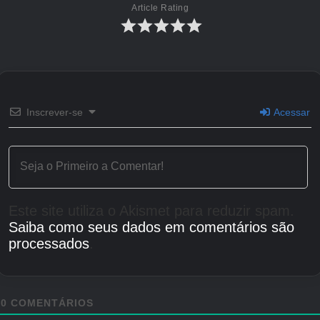
Article Rating
Créditos Autor
Inscrever-se
Acessar
Este site utiliza o Akismet para reduzir spam.
Saiba como seus dados em comentários são
processados
.
0
COMENTÁRIOS