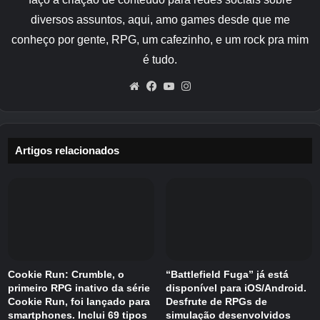
de um prédio durante um furacão de categoria
diversos assuntos, aqui, amo games desde que me
5. Faltou energia e o tempo lá fora está
conheço por gente, RPG, um cafezinho, e um rock pra mim
piorando. Ava acredita que está sozinha, mas
é tudo.
essa suposição não dura muito.
Website
Facebook
YouTube
Instagram
Seu único contato com o mundo exterior é
Claire, sua melhor amiga que mora do outro
lado da rua. Enquanto a tempestade aumenta
Artigos relacionados
lá fora, acontecimentos estranhos começam a
se acumular dentro do prédio.
A escada está trancada. Uma verificação de
bem-estar de um vizinho revela sinais
perturbadores de que alguém pode estar lá,
mas ninguém responde. Em pouco tempo, Ava
Cookie Run: Crumble, o
“Battlefield Fuga” já está
percebe que há outra presença em algum lugar
primeiro RPG inativo da série
disponível para iOS/Android.
Cookie Run, foi lançado para
Desfrute de RPGs de
do prédio.
smartphones. Inclui 69 tipos
simulação desenvolvidos