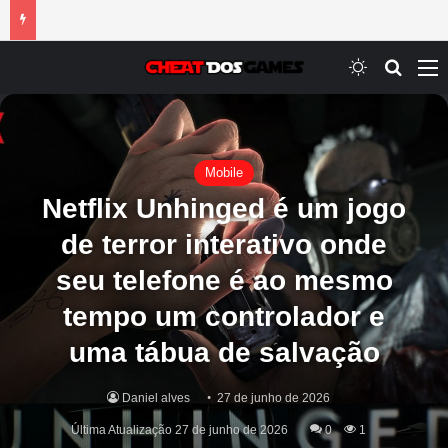
Switch ski
Procur
M
Mobile
Netflix Unhinged é um jogo
de terror interativo onde
seu telefone é ao mesmo
tempo um controlador e
uma tábua de salvação
Daniel alves
27 de junho de 2026
Última Atualização 27 de junho de 2026
0
1