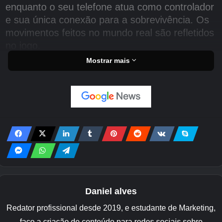
enquanto o seu telefone atua como controlador
e sua única conexão para a sobrevivência. Os
movimentos feitos no mundo real são refletidos
no jogo.
Mostrar mais
Netflix Unhinged traz vozes
populares para o jogo
O elenco inclui Zoë Kravitz, conhecida por The
Batman e Caught Stealing, como Ava. Sadie
Sink de Stranger Things interpreta Claire,
melhor amiga de Ava. Troy Baker de The Last
of Us e Indiana Jones and the Great Circle dá
voz a Ben, o superintendente do prédio de
apartamentos.
Daniel alves
Redator profissional desde 2019, e estudante de Marketing,
A configuração começa com Ava presa dentro
faço a criação de conteúdo para redes sociais sobre