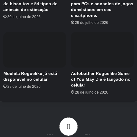
de biscoitos e 54 tipos de
para PCs e consoles de jogos
Você move fisicamente seu telefone para
animais de estimação
domésticos em seu
smartphone.
controlar as mãos e a lanterna de Ava
30 de julho de 2026
29 de julho de 2026
enquanto procura salas e corredores escuros.
Sempre que Ava recebe uma chamada ou
mensagem de texto, seu telefone toca, vibra e
reproduz o áudio pelo alto-falante.
Enquanto isso, os sons ambientais do jogo
continuam na TV. Ele cria uma experiência de
Mochila Roguelike já está
Autobattler Roguelike Some
disponível no celular
of You May Die é lançado no
tela dividida, onde a TV e o telefone funcionam
celular
29 de julho de 2026
juntos.
28 de julho de 2026
Netflix Unhinged oferece dois modos. O Modo
História não tem cronômetro, Ava não pode
morrer e você pode progredir na história sem
0
se preocupar em falhar. Por outro lado, o Modo
Padrão é muito menos indulgente.