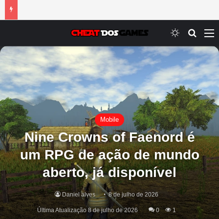
Switch ski
Procur
M
Mobile
Nine Crowns of Faenord é
um RPG de ação de mundo
aberto, já disponível
Daniel alves
8 de julho de 2026
Última Atualização 8 de julho de 2026
0
1