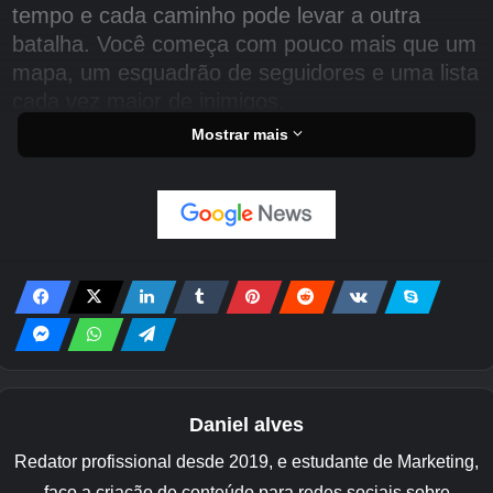
tempo e cada caminho pode levar a outra
batalha. Você começa com pouco mais que um
mapa, um esquadrão de seguidores e uma lista
cada vez maior de inimigos.
Mostrar mais
Você constrói sua campanha em um mundo
repleto de florestas, horizontes montanhosos,
fortalezas, castelos, estradas e fronteiras.
Então, assim como os RPGs de ação normais,
o progresso vem através da captura de
castelos, tomada de fortalezas, sobrevivência a
contra-ataques inimigos, defesa de fronteiras e
invasão de territórios hostis.
Uma das principais ideias por trás de Nine
Daniel alves
Crowns of Faenord é construir um bando de
Redator profissional desde 2019, e estudante de Marketing,
guerra em vez de lutar sozinho. O jogo
faço a criação de conteúdo para redes sociais sobre