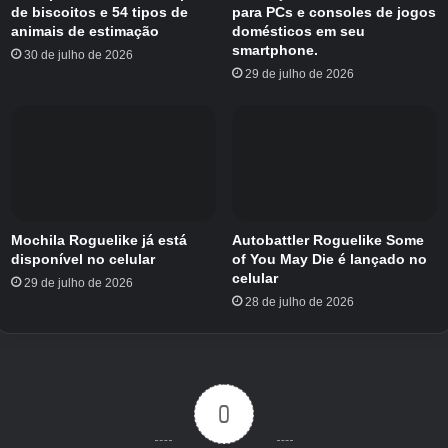
de biscoitos e 54 tipos de
para PCs e consoles de jogos
florestas, estradas e fronteiras para descobrir
animais de estimação
domésticos em seu
novas rotas, expor posições inimigas e
smartphone.
30 de julho de 2026
fortalezas valiosas. Depois de reunir uma força
29 de julho de 2026
itinerante equilibrada, o próximo passo é
conquistar as coroas, capturando castelos e
transformando as vitórias individuais numa
campanha maior, capaz de unir todas as nove
coroas.
Mochila Roguelike já está
Autobattler Roguelike Some
O combate ocorre em tempo real a 60 FPS,
disponível no celular
of You May Die é lançado no
enquanto você emite comandos táticos e
celular
29 de julho de 2026
mistura ataques corpo a corpo e de longo
28 de julho de 2026
alcance. Há também planejamento, movimento,
preparação e decisões táticas antes mesmo de
as batalhas começarem. Você é livre para
explorar o grande cenário de fantasia em seu
0
próprio ritmo em uma experiência para um