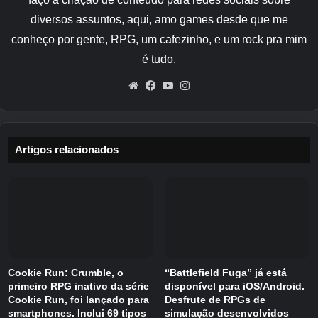
apresenta vinte heróis que você pode recrutar
diversos assuntos, aqui, amo games desde que me
em diferentes funções, incluindo guerreiros,
ladinos e magos.
conheço por gente, RPG, um cafezinho, e um rock pra mim
é tudo.
Você pode fortalecer os seguidores ao longo do
Website
Facebook
YouTube
Instagram
tempo, melhorar suas habilidades e enviá-los
para situações cada vez mais perigosas à
medida que a campanha se expande. A
campanha gira em torno de reunir as nove
Artigos relacionados
coroas da ilha, construindo alianças, reunindo
cavaleiros e negociando com elfos.
A exploração é uma parte
importante de Nine Crowns of
Cookie Run: Crumble, o
“Battlefield Fuga” já está
Faenord
primeiro RPG inativo da série
disponível para iOS/Android.
Cookie Run, foi lançado para
Desfrute de RPGs de
Você pode explorar a fronteira atravessando
smartphones. Inclui 69 tipos
simulação desenvolvidos