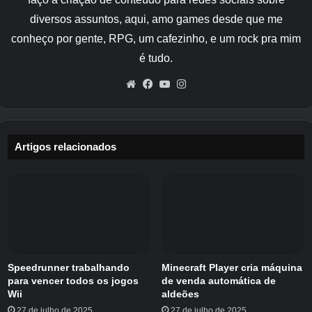
velocidade e personagens altamente distintos.
diversos assuntos, aqui, amo games desde que me
Agora, títulos independentes como
Thunder
conheço por gente, RPG, um cafezinho, e um rock pra mim
Ray
e o próximo
Boxe de menino grande
é tudo.
juntam -se a um novo desafiante.
Website
Facebook
YouTube
Instagram
Artigos relacionados
Relacionado
Speedrunner trabalhando
Minecraft Player cria máquina
Cada jogo revelado no dia dos desenvolvedores
para vencer todos os jogos
de venda automática de
Wii
aldeões
2025
27 de julho de 2025
27 de julho de 2025