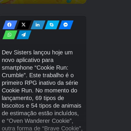
muitos jogos indie incomuns em um espírito
semelhante ao
Senti isso
no entanto. Estes
incluem o jogo de plataforma cooperativo em
stop-motion
Fora das palavras
e o título de
ação do estilo Game-Boy
Mina, o Hollower
.
Créditos Autor