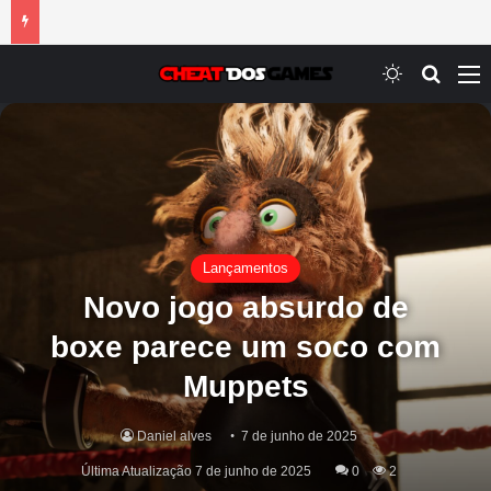
Switch ski
Procur
M
Lançamentos
Novo jogo absurdo de
boxe parece um soco com
Muppets
Daniel alves
7 de junho de 2025
Última Atualização 7 de junho de 2025
0
2