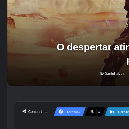
O despertar at
Daniel alves
Compartilhar
Facebook
X
Linkedi