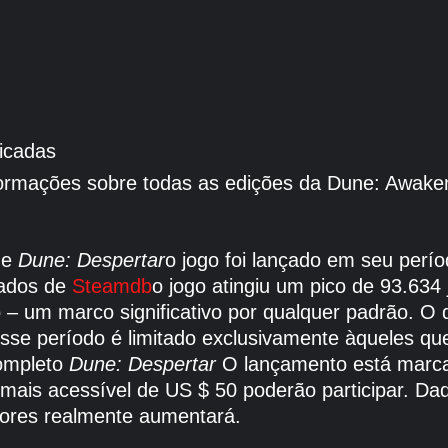
icadas
formações sobre todas as edições da Dune: Awakeni
de
Dune: Despertar
o jogo foi lançado em seu perí
dados de
Steamdb
o jogo atingiu um pico de 93.63
– um marco significativo por qualquer padrão. O 
sse período é limitado exclusivamente àqueles q
completo
Dune: Despertar
O lançamento está marca
mais acessível de US $ 50 poderão participar. Dad
ores realmente aumentará.