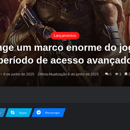
Lançamentos
inge um marco enorme do jo
período de acesso avançad
6 de junho de 2025
Última Atualização 6 de junho de 2025
0
3
2
n
Skype
Messenger