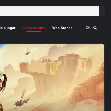
Switch skin
Procura
a a jogar
Lançamentos
Web Stories