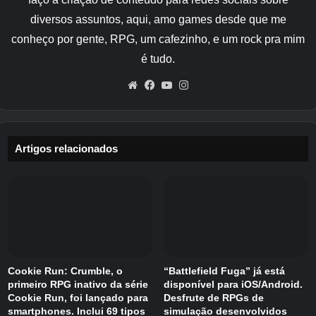
diversos assuntos, aqui, amo games desde que me
Além disso, uma ferramenta de cochilo
conheço por gente, RPG, um cafezinho, e um rock pra mim
desenvolvida pela Toyota Motor
é tudo.
Corporation
“TOM”
Uma parceria com Pokémon
Website
Facebook
YouTube
Instagram
Sleep também foi decidida. No local, você
poderá vivenciar o TOTONE, que tem design
de monster ball, além de uma produção
exclusiva de Pokémon Sleep. Informações
Artigos relacionados
sobre como participar serão fornecidas
posteriormente.
Cookie Run: Crumble, o
“Battlefield Fuga” já está
primeiro RPG inativo da série
disponível para iOS/Android.
Cookie Run, foi lançado para
Desfrute de RPGs de
smartphones. Inclui 69 tipos
simulação desenvolvidos