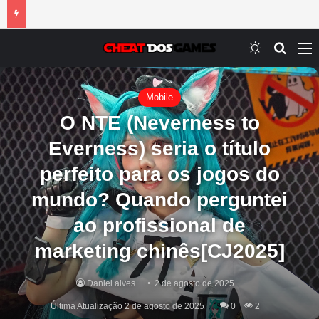
Switch ski
Procur
M
Mobile
O NTE (Neverness to
Everness) seria o título
perfeito para os jogos do
mundo? Quando perguntei
ao profissional de
marketing chinês[CJ2025]
Daniel alves
2 de agosto de 2025
Última Atualização 2 de agosto de 2025
0
2