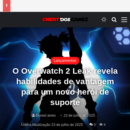
Switch ski
Procur
M
Lançamentos
O Overwatch 2 Leak revela
habilidades de vantagem
para um novo herói de
suporte
Daniel alves
23 de julho de 2025
Última Atualização 23 de julho de 2025
0
4