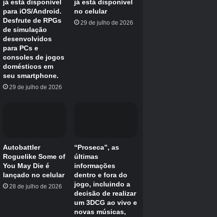
Overwatch 2
6
/10
Lançado
10 de agosto de 2023
ESRB
T para adolescente // sangue, linguagem leve,
uso de tabaco, violência
Motor