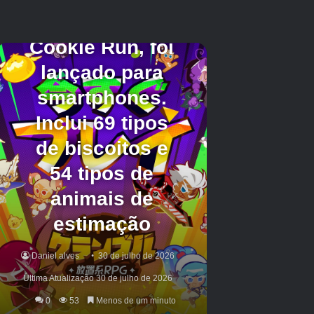
danos ao longo de uma trajetória
É importante observar que essas vantagens
tecnicamente podem acabar sendo um
vazamento falso ou que podem mudar antes de
serem libertados oficialmente. Além disso, ele
pode ter outras habilidades que não são
mencionadas diretamente nessas vantagens.
De qualquer maneira, os fãs não precisam
esperar muito para descobrir –
Overwatch 2
Recentemente, programado o período de
julgamento de Wuyang para 14 a 18 de agosto,
o que significa que os jogadores poderão
experimentá -lo cerca de uma semana antes de
seu lançamento completo. O kit do Hero do
suporte provavelmente será revelado pouco
antes disso, para que os fãs fiquem de olho
para ver o quão preciso esses vazamentos são