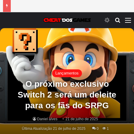
Switch ski
Procur
M
Lançamentos
O próximo exclusivo
Switch 2 será um deleite
para os fãs do SRPG
Daniel alves
21 de julho de 2025
Última Atualização 21 de julho de 2025
0
1