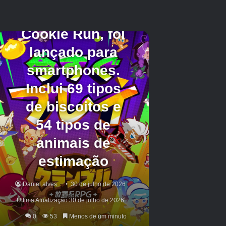
não estar pronto para enviar por vários anos.
No entanto, o momento da modelagem de
caracteres pode variar de acordo com o
projeto, e é possível que Maruyama tenha sido
trazido posteriormente para atender às
necessidades específicas durante a produção.
Independentemente da identidade deste projeto
misterioso, um relatório recente afirmou que
um novo
Fire emblema
O jogo está planejado
para ser anunciado em 2025. Com base nas
práticas recentes da Nintendo, a nova entrada
na franquia de longa duração provavelmente
terá uma pequena lacuna de anúncio de
liberação em menos de um ano.