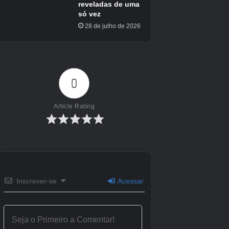
Lançado
20 de janeiro de 2023
ESRB
T para adolescente devido à violência de
fantasia, linguagem leve, temas sugestivos
leves
Editor (s)
Nintendo
Motor