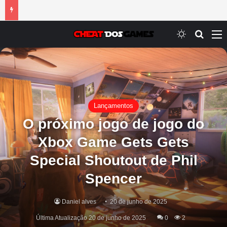
Switch ski
Procur
M
Lançamentos
O próximo jogo de jogo do
Xbox Game Gets Gets
Special Shoutout de Phil
Spencer
Daniel alves
20 de junho de 2025
Última Atualização 20 de junho de 2025
0
2