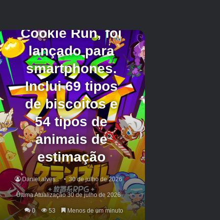
mesma categoria incluem
Descendentes a
seguir
Assim,
Tecelão de eco
e
Moon -Lighter 2:
The Endless Vault
junto com
Tanuki: o verão de
Pon
e
Unidade estática morta
.
Eu tenho que (mencionar) a mixtape, não
apenas porque tem uma trilha sonora que eu
simplesmente amo, mas também temos um
relacionamento com obviamente a equipe
criativa lá.
Olhando para o futuro mais imediato, meia
dúzia de títulos está programada para atingir o
serviço de assinatura da Microsoft antes do
final do mês. O primeiro deles é
Princesa do
vulcão
planejado estrear em 24 de junho. A
versão do console de
Contra a tempestade