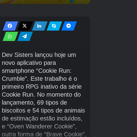
está então programado para chegar dois dias
depois, estreando ao lado dos
remasterizadores dos três primeiros
Warcraft
Jogos, que serão lançados via PC Game Pass.
O título final confirmado como parte da linha de
onda 2 de junho de 2025 é
Call of Duty:
WW2
que está chegando em 30 de junho.
Créditos Autor