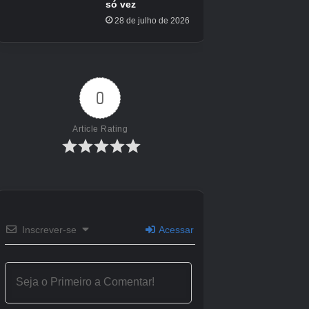
Os túmulos oferecem uma boa quantidade de Ossos mesmo em
visitas de retorno e os inimigos são ótimos para a prática de
combate. |
Crédito da imagem:
Jogos Eurogamer/Yacht Club
Bayou de Nox
Como chegar:
Saia de Ossex pela saída sul. Vire na
segunda à esquerda em Southern Outskirts: Common até
poder ir para o norte em Western Wilds: Occupied Bridge.
Salte sobre a lava quando for encontrado, destrua os blocos
vermelhos da extrema esquerda com lava e siga para o sul
em Backwaters: Shanty Swamp. Continue por esta área até
chegar a Nox’s Bayou: Boat Bog.
Em termos de combate, Nox’s Bayou está em
um nível semelhante à Cripta de Queensbury.
(Afinal, ambas devem ser uma de suas áreas