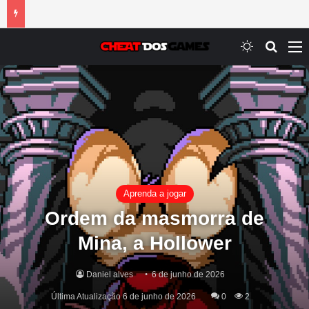
Switch ski
Procur
M
Aprenda a jogar
Ordem da masmorra de
Mina, a Hollower
Daniel alves
6 de junho de 2026
Última Atualização 6 de junho de 2026
0
2