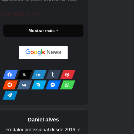
(afinal, você está viajando por um cemitério e
uma cripta), mas é um excelente avanço tanto
em termos de combate quanto de navegação
de Loner’s Landing.
Em termos de navegação, você terá que usar o
salto de toca corretamente pela primeira vez.
Esta é uma mecânica importante para dominar
porque funciona essencialmente como o salto
duplo de Mina, mas errar no tempo pode
facilmente mandá-lo para o fundo de um
buraco. Conforme o jogo avança, você usará o
salto em toca cada vez mais, então reserve um
tempo para dominá-lo agora.
Os inimigos encontrados nas criptas de
Queensbury e nas áreas que as acompanham