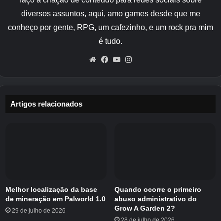
preparada para as masmorras mais difíceis.
diversos assuntos, aqui, amo games desde que me
Aterragem do Solitário
conheço por gente, RPG, um cafezinho, e um rock pra mim
é tudo.
O primeiro passo em Mina the Hollower é
completar a abertura do jogo. Isso dura desde
Website
Facebook
YouTube
Instagram
a sua chegada de navio em Loner’s Landing
até você falar com Lionel após derrotar Thorne
fora da Mansão Radiante. Passe esse tempo
Artigos relacionados
familiarizando-se com o combate do jogo,
especialmente usando escavações ao lutar
contra inimigos. (Acredite em mim, é muito útil.)
Também é uma boa ideia coletar o máximo de
ossos que puder, para que você possa obter
algumas atualizações iniciais para o ataque, a
Melhor localização da base
Quando ocorre o primeiro
defesa e as armas secundárias de Mina.
de mineração em Palworld 1.0
abuso administrativo do
Grow A Garden 2?
Recomendo reservar um tempo para investir
29 de julho de 2026
28 de julho de 2026