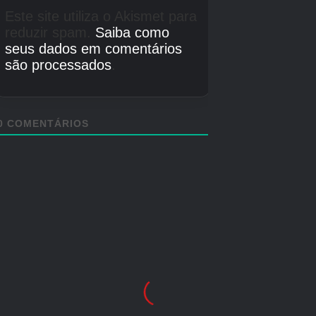
iniciais.) Na verdade, é navegar pelo Bayou de
Nox que as coisas podem ficar complicadas,
especialmente se você ainda acha problemático
realizar saltos em tocas. Depois de alguma
prática, entretanto, você ficará bem. Apenas
lembre-se de ficar de olho no terreno e em
quaisquer inimigos voadores que se
aproximem.
Crédito da imagem:
Jogos Eurogamer/Yacht Club