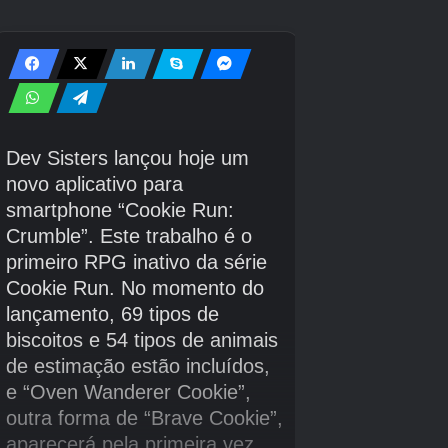
você pode adquirir para o Underlab e há até a
opção de alterar sua aparência. (Ao custo de
alguns ossos, é claro.) O acesso a esta loja, no
entanto, requer a conclusão de uma curta
missão paralela.
Crédito da imagem:
Jogos Eurogamer/Yacht Club
Cripta de Queensbury
Como chegar:
Saia de Ossex pela entrada leste. Viaje por
Eastern Heath: Grassland e depois passe por Mourner’s
Mile até chegar à Cripta de Queensbury.
Queensbury Crypt é a melhor masmorra para
enfrentar primeiro. Não só tem muitos ossos