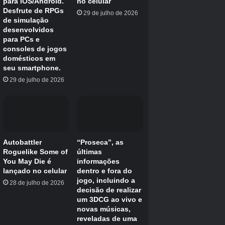
certas áreas para obter recompensas extras.
Uma lacuna em uma cerca em uma seção do
mapa, por exemplo, indica um local onde você
pode cavar sob a cerca em uma área diferente.
Localizar esses locais é algo que você terá que
fazer em Mina the Hollower se quiser
experimentar tudo o que o jogo tem a oferecer.
No geral, Queensbury Crypt é o melhor lugar
para realmente conhecer Mina the Hollower,
então vá para o leste em vez de para o oeste!