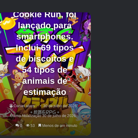
Quando se trata de onde você deve gastar
seus Ossos, é hora de ir ao Empório. Ele está
localizado na parte sul de Ossex, logo ao norte
da entrada de Southern Outskirts: Common e
diretamente acima da Hollower’s Guild. Compre
pelo menos uma Health Rose e o Spark
Upgrade, pois eles o ajudarão a permanecer
vivo por mais tempo. Se você tiver ossos
sobressalentes suficientes, você também pode
comprar uma atualização de Vial Pouch.
No entanto, atualizações não são a única coisa
em que você deve gastar seus ossos; também
vale a pena dedicar um tempo para consertar a
Guilda dos Hollowers e comprar o Mapa da
Ilha. Esta é uma das atualizações úteis que