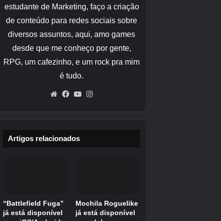
também são perfeitos para praticar suas
habilidades de combate. Ou seja, você vai
querer usá-los para praticar a incorporação de
escavações em seu combate. Embora você
provavelmente já esteja se escondendo em
torno dos inimigos para atacá-los, é aqui que
você começará a usar e dominar
adequadamente o tempo de permanência no
subsolo. Eu recomendo usar os cavaleiros que
levam à cripta como prática, já que seus
padrões de ataque são muito fáceis de
aprender.
Finalmente, Queensbury Crypt é um ótimo
lugar para começar a aprender no que prestar
atenção ao explorar a Ilha Tenebrosa como um
todo. Isso inclui objetos que você pode destruir
ou dicas no terreno sobre como chegar a