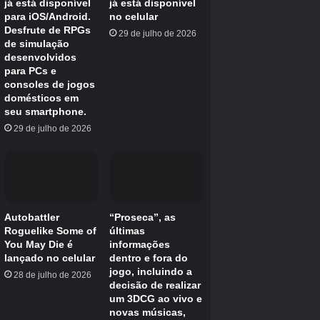
Battlefield Studios
Motor
Frostbite
Multiplayer
Multiplayer online, cooperativa online
Número de jogadores
Um jogador único
Compatibilidade do convés a vapor
Desconhecido