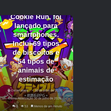
estúdios de Battlefield possam fornecer alguma
clareza sobre se essas trilhas de bala de
atirador estão no jogo.
Battlefield 6
A revelação
multiplayer da SAVERAÇÃO DE 31 DE JULHO
e, se houver algum tipo de jogabilidade de
atirador durante este evento, isso será
absolutamente algo a se procurar. Os fãs só
terão certeza de quando os lançamentos
completos do jogo, o que, embora não tenha
sido definido uma data concreta, há rumores de
ser em 10 de outubro.