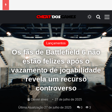
Switch ski
Procur
M
Lançamentos
Os fãs de Battlefield 6 não
estão felizes após o
vazamento de jogabilidade
revela um recurso
controverso
Daniel alves
27 de julho de 2025
Última Atualização 27 de julho de 2025
0
3