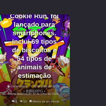
avançados, possivelmente longe o suficiente
para que os jogadores possam jogá -lo no
próximo ano. Se isso for verdade, um anúncio
oficial do desenvolvedor japonês poderia estar
no horizonte, pois os planos de marketing
precisariam começar em breve. Dito isto, essas
ainda são apenas especulações e devem ser
tomadas com um grão de sal. Atualmente, não
há evidências concretas para confirmar ou
oferecer pistas mais confiáveis sobre os
projetos ativos da FromSoftware.