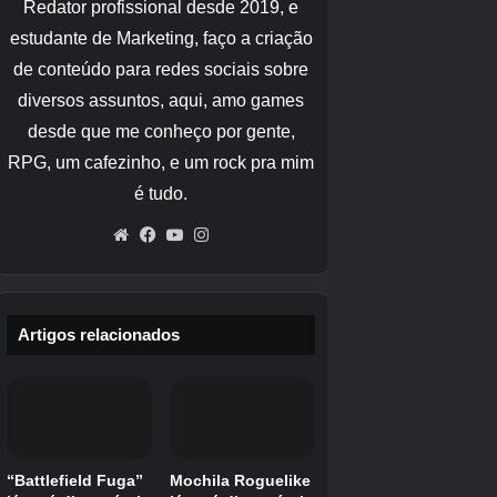
Data fundada
1 de novembro de 1986
Sede
Tóquio, Japão
CEO
Hidetaka miyazaki
Empresa -mãe
Kadokawa