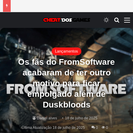
Switch ski
Procur
M
Lançamentos
Os fãs do FromSoftware
acabaram de ter outro
motivo para ficar
empolgado além de
Duskbloods
Daniel alves
18 de julho de 2025
Última Atualização 18 de julho de 2025
0
0