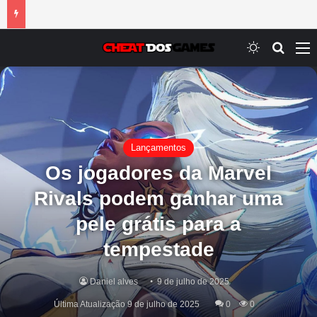
Switch ski
Procur
M
Lançamentos
Os jogadores da Marvel
Rivals podem ganhar uma
pele grátis para a
tempestade
Daniel alves
9 de julho de 2025
Última Atualização 9 de julho de 2025
0
0