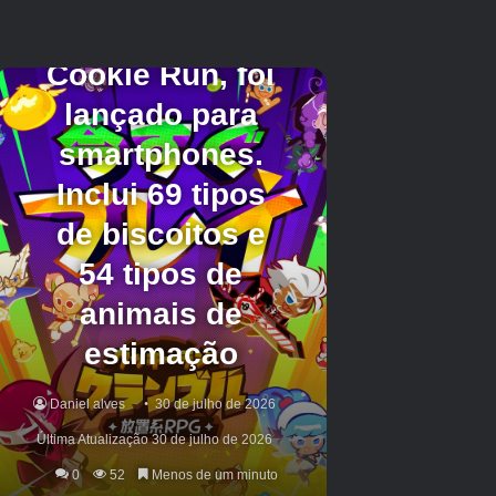
Rivals
‘Passe de batalha. Enquanto alguns
heróis receberão skins com base na força de
Phoenix, outros estarão vestindo simbiontes
pela primeira vez na história do popular heroio.
Isso inclui heróis como Homem-Aranha, Jeff
the Land Shark, Groot, Squirrel Girl e Rocket
Raccoon.
Jogadores ansiosos para colocar as mãos em
uma nova fantasia de simbionte imediatamente
pode querer conferir o novo traje do capitão do
Capitão América em
Marvel Rivals
. A pele
mostra o herói icônico vestindo o traje de
veneno e é modelado após sua aparição no
Edge do Venomverse
Comic Book de 2017. A
fantasia do Capitão Klyntar está atualmente
disponível na loja do jogo. Com uma temporada