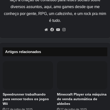
Husk, está localizado no mundo doméstico dos
diversos assuntos, aqui, amo games desde que me
simbiontes, que também é onde o vilão Knull
conheço por gente, RPG, um cafezinho, e um rock pra mim
está atualmente residindo. Knull está
é tudo.
programado para desempenhar um papel
importante na história da terceira temporada,
Website
Facebook
YouTube
Instagram
embora resta ver como as coisas vão progredir
ao longo dos próximos meses.
Artigos relacionados
Speedrunner trabalhando
Minecraft Player cria máquina
para vencer todos os jogos
de venda automática de
Wii
aldeões
Relacionado
27 de julho de 2025
27 de julho de 2025