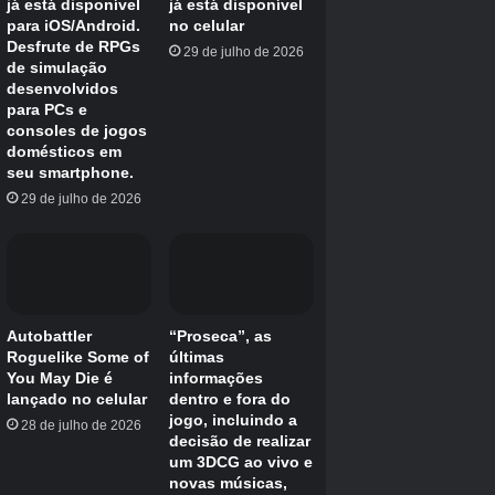
Marvel Rivals
9
/10
Lançado
6 de dezembro de 2024
ESRB
T para adolescente // violência