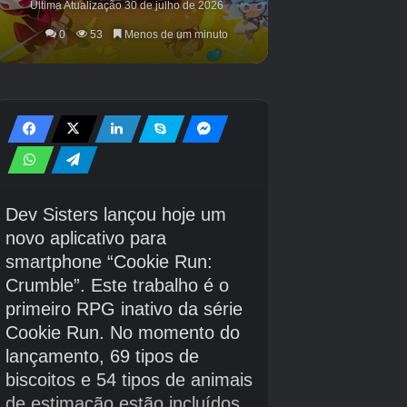
Há quem argumente que os pilotos de cima
para baixo são, em geral, mais adequados para
dispositivos móveis. Reckless Racing 3
apresenta um caso convincente.
Este lindo e frenético jogo de corrida da
Pixelbite mostra você dirigindo uma variedade
de veículos em 36 rotas diferentes e seis
ambientes diferentes. Existem 28 veículos para
escolher, vários modos e eventos e todos os
deslizamentos de poder que você puder comer.