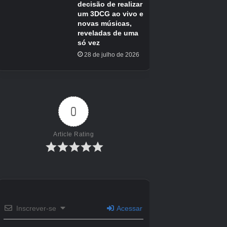
KartRider Rush+ é o melhor jogo de corrida de
kart para celular? Sim. A contribuição da Nexon
para o gênero, lançada no ano passado, é tudo
o que você poderia desejar em um jogo de
corrida de kart, com visuais com qualidade de
console, vários modos, mais de 45 pistas e
atualizações e eventos regulares. Ele
sobreviveu à sua suposta sequência, Kartrider
Drift, e ainda é atualizado ativamente com
novos eventos. Pode não ter a marca Mario
Kart Tour, mas tem todo o resto.