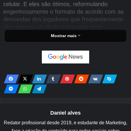
celular. E eles são ótimos, reformulando
engenhosamente o formato de acordo com as
demandas dos jogadores que frequentemente
têm apenas um dígito extra para jogar.
Mostrar mais
Talvez um dia escrevamos uma lista dos
melhores drag racers móveis, mas para o
nosso dinheiro eles não são jogos de corrida
adequados. Na DG Towers, a direção ainda é
importante.
E a variedade também. Cobrimos tudo, desde
pilotos graficamente deslumbrantes e
mecanicamente impecáveis, como Real Racing
3, até Mario Kart Tour e Hill Climb Racing 2, no
Daniel alves
outro extremo do espectro do realismo.
Redator profissional desde 2019, e estudante de Marketing,
faço a criação de conteúdo para redes sociais sobre