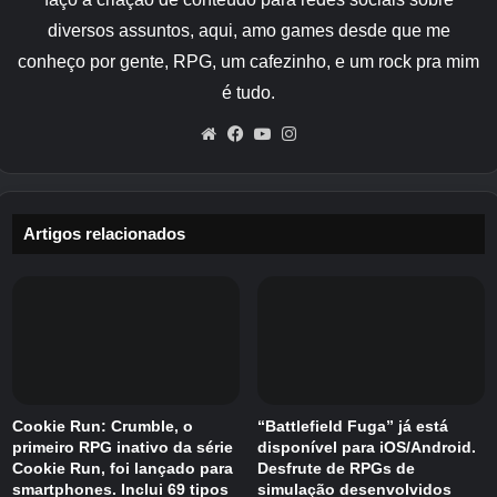
Como sempre, diga-nos o que erramos nos
diversos assuntos, aqui, amo games desde que me
comentários abaixo.
conheço por gente, RPG, um cafezinho, e um rock pra mim
Os melhores jogos de corrida para
é tudo.
Android
Website
Facebook
YouTube
Instagram
Vamos à lista.
Artigos relacionados
Asfalto 9: Lendas
A Gameloft é um estúdio curiosamente
polêmico, com um longo histórico de jogos
sólidos, o que desmente sua reputação
indiferente entre os fãs de jogos para celular.
Mas não há como discutir com Asphalt 9:
Cookie Run: Crumble, o
“Battlefield Fuga” já está
Legends. Claro, é derivado, mas também é
primeiro RPG inativo da série
disponível para iOS/Android.
enorme, lindo e muito divertido, aproveitando o
Cookie Run, foi lançado para
Desfrute de RPGs de
smartphones. Inclui 69 tipos
simulação desenvolvidos