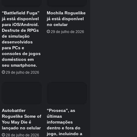
Para algo um pouco mais áspero e enferrujado,
há o Wreckfest, um derby de corrida de
destruição que se recusa a levar as coisas
muito a sério. Perfeito se você quiser destruir
oponentes em uma colheitadeira… e quem não
quer fazer isso? É Farmagedom!
Kart Rider Rush +