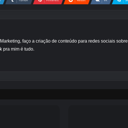
n
Tumblr
Pinterest
Reddit
VK
S
 Marketing, faço a criação de conteúdo para redes sociais sob
k pra mim é tudo.