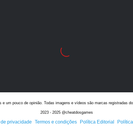
as e um pouco de opinião. Todas imagens e vídeos são marcas registradas dos
2023 - 2025 @cheatdosgames
a de privacidade
Termos e condições
Política Editorial
Polític