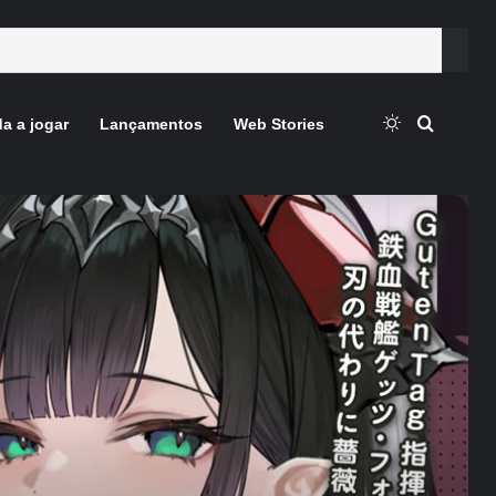
Switch skin
Procura
a a jogar
Lançamentos
Web Stories