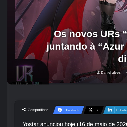
Os novos URs “
juntando à “Azur
d
Daniel alves
Compartilhar
Facebook
X
Linkedi
Yostar anunciou hoje (16 de maio de 2026