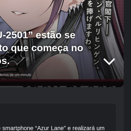
-2501” estão se
nto que começa no
s.
enos de um minuto
de smartphone “Azur Lane” e realizará um