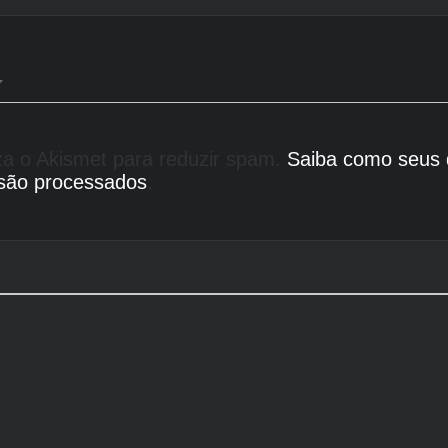
liza o Akismet para reduzir spam.
Saiba como seus
são processados
.