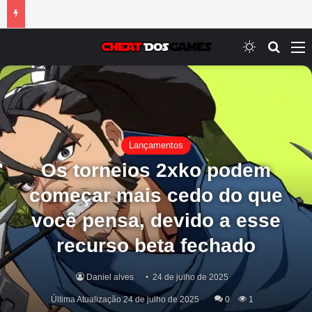
Switch ski
Procur
M
Lançamentos
Os torneios 2xko podem
começar mais cedo do que
você pensa, devido a esse
recurso beta fechado
Daniel alves
24 de julho de 2025
Última Atualização 24 de julho de 2025
0
1