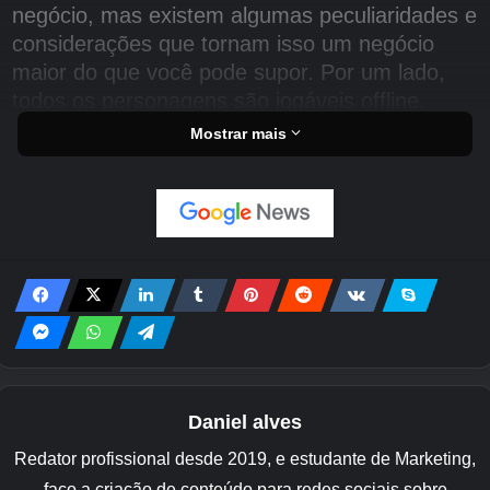
negócio, mas existem algumas peculiaridades e
considerações que tornam isso um negócio
maior do que você pode supor. Por um lado,
todos os personagens são jogáveis offline.
Mostrar mais
Isso significa que, desde o lançamento beta
fechado até o futuro próximo, novos
personagens não terão que ser desbloqueados
ou queixados no jogo para brincar com amigos
ou em grandes torneios. Isso é legal para
todos, mas para os organizadores de torneios
que precisam de dezenas de configurações
com todos os personagens desbloqueados, é
um salva-vidas.
Daniel alves
Assista o trailer do VI Personagem Revelar para 2xko
Redator profissional desde 2019, e estudante de Marketing,
aqui!
Assista no YouTube
faço a criação de conteúdo para redes sociais sobre