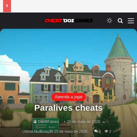
Switch ski
Procur
M
Aprenda a jogar
Paralives cheats
Daniel alves
25 de maio de 2026
Última Atualização 25 de maio de 2026
0
2