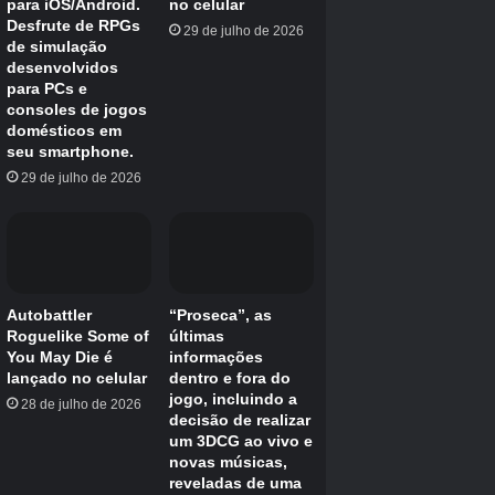
Crédito da imagem:
Capcom/Eurogamer
Setor 03: Terra Dome
No Setor 03, você deve completar os seguintes
objetivos para passar para o Setor 04:
Pegue o bonde para o Terra Dome.
Encontre Oito e ajude a resgatá-los reiniciando os dois
reguladores de limite da área.
Reinicie o regulador de limite do Plant Factory.
Reinicie o regulador de limite do Eco Modeling Lab.
Volte para Oito no Terra Dome.
Suba o Terra Dome pelo Elevador Central agora que está