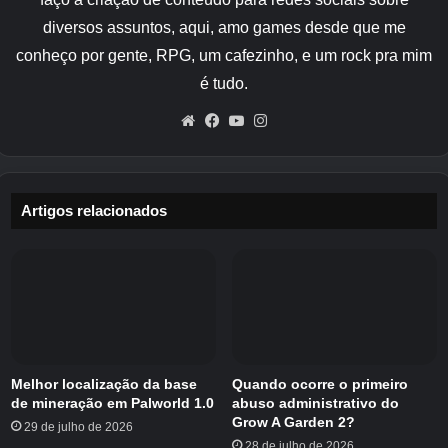
colecionáveis ​​enquanto joga, mas não
diversos assuntos, aqui, amo games desde que me
almejando 100%, também pode esperar
terminar o jogo em 10 a 15 horas.
conheço por gente, RPG, um cafezinho, e um rock pra mim
é tudo.
Se você estiver procurando por algo específico,
Website
Facebook
YouTube
Instagram
sinta-se à vontade para pular para nossas
seções dedicadas aos seguintes tipos de guia.
Novamente, apenas esteja ciente de
spoiler
!
Artigos relacionados
Antes de continuarmos com nosso passo a
passo, aqui está o seu
aviso de spoiler
para o
abaixo. Omiti quaisquer revelações importantes
da trama ou detalhes finais, mas há nomes de
chefes, locais e habilidades abaixo.
Melhor localização da base
Quando ocorre o primeiro
de mineração em Palworld 1.0
abuso administrativo do
Grow A Garden 2?
29 de julho de 2026
Crédito da imagem:
Capcom/Eurogamer
28 de julho de 2026