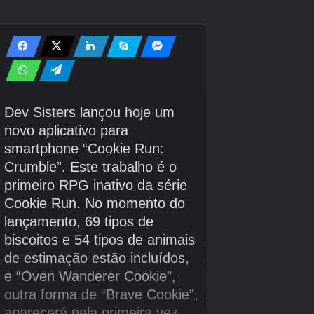
Siga seu marcador de missão para hackear os cinco
faróis em toda a área para destravar o enorme portão.
(Opcional) Complete as zonas vermelhas no distrito
comercial e no distrito comercial.
Prossiga pelo portão enorme depois de hackear todos
os cinco faróis.
Derrote o Gigantic Bot, que é oficialmente conhecido como
‘Analysis: Creator’.
No Setor 02, os locais que você visitará e seus
itens colecionáveis ​​são os seguintes:
Sublocação
Colecionáveis
Bloco 01: Entrada no Local de
Teste