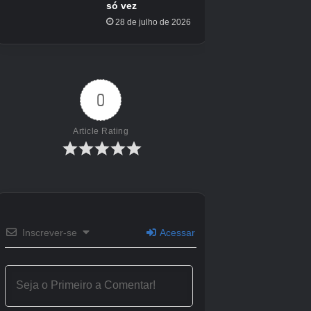
funcionando.
Ajude Oito.
Acesse Soil Research e encontre o regulador de limite
subterrâneo.
(Opcional) Complete as zonas vermelhas na entrada
do Terra Dome, no laboratório de modelagem
ecológica e no terrário.
Derrote o Bot Grande no Terrário.
Reinicie o regulador de limite subterrâneo.
Retorne ao abrigo.
No Setor 03, os locais que você visitará e seus
itens colecionáveis ​​são os seguintes:
Sublocação
Colecionáveis