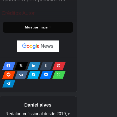
5x Cofres
2x Lunum Puro
2x Modificações
Bloco 02: Distrito Comercial
1x Leia a memória da
Terra
1x Cofre
2x Modificações
Bloco 03: Passagem de
1x Leia a memória da
Interconexão
Terra
2x Cofres
2x Lunum Puro
1x Modificações
1x suporte de
Bloco 04: Distrito Empresarial
cartucho