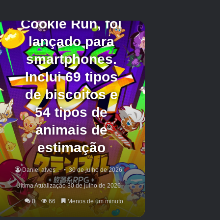
Crédito da imagem:
Capcom/Eurogamer
Setor 02: Matriz de Produção em
Massa
No Setor 02, você deve completar os seguintes
objetivos para passar para o Setor 03:
Pegue o bonde para o MPA.
Conecte a Terra da Torre de Comunicações fazendo o
seguinte:
Vá em direção à Torre de Comunicação pelo Bloco 01
e Bloco 02.
Destranque o enorme portão (ou tente).