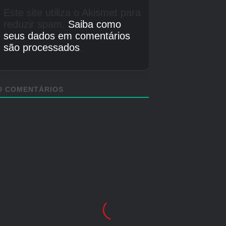
5x Cofres
1x Puro Lunum
2x Modificações
1x Leia a memória da
Bloco 01: Entrada Terra Dome
Terra
1x Dados de
treinamento
5x Cofres
3x Lunum Puro
Bloco 02: Laboratório de
3 mods
Modelagem Ecológica
2x Ler Memória da
Terra
Bloco 03: Hall Central Piso