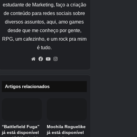
1x Leia a memória da
Terra
3x Cofres
Bloco 05: Controle de
1x Leia a memória da
Reciclagem
Terra
Bloco 06: Torre de Comunicação
Plaza
O Setor 02 também abriga três Mini Figuras de
Cabine. É importante notar que alguns desses
itens colecionáveis ​​só estarão acessíveis
depois que você desbloquear o Lim Eraser no
Bloco 05 do Setor 02.