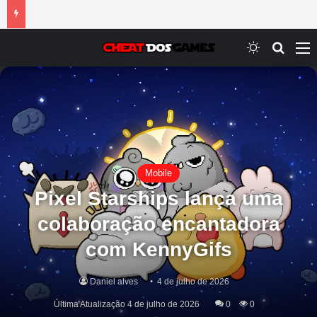
Switch ski
Procur
M
Mobile
Pixel Starships lança uma
colaboração encantadora
com KennyGifs
Daniel alves
4 de julho de 2026
Última Atualização 4 de julho de 2026
0
0