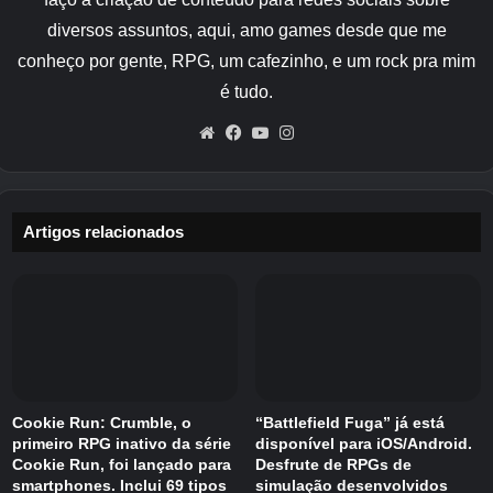
diversos assuntos, aqui, amo games desde que me
Muito de seu apelo vem de transformar
momentos comuns, como lavar roupa, tomar
conheço por gente, RPG, um cafezinho, e um rock pra mim
café ou ir para a cama, em divertidas cenas
é tudo.
animadas. Eles também se concentram em
Website
Facebook
YouTube
Instagram
emoções familiares, incluindo amor, sonolência,
raiva e excitação.
Assim, em Pixel Starships, a colaboração
Artigos relacionados
chega através de um passe de batalha especial
KennyGifs. Qualquer um que o escolher pode
recrutar Bread, Birb, Poku, Piko, Kojo e Mimi.
Cada um se tornará uma adição permanente à
tripulação do seu navio, uma vez desbloqueado
durante o evento.
Cookie Run: Crumble, o
“Battlefield Fuga” já está
primeiro RPG inativo da série
disponível para iOS/Android.
Cada membro da tripulação vem com sua
Cookie Run, foi lançado para
Desfrute de RPGs de
smartphones. Inclui 69 tipos
simulação desenvolvidos
própria personalidade e função. Mimi pode