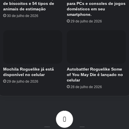
de biscoitos e 54 tipos de
para PCs e consoles de jogos
parecer o membro mais saudável do grupo,
animais de estimação
domésticos em seu
mas pode destruir salas controladas pelo
smartphone.
30 de julho de 2026
inimigo, tornando os ataques de abordagem
29 de julho de 2026
muito mais perigosos para os oponentes.
Bread, por outro lado, tem uma personalidade
despreocupada e indiferente, mas pode
carregar armas rapidamente para dar
vantagem aos navios durante o combate. O
Mochila Roguelike já está
Autobattler Roguelike Some
resto da escalação, incluindo Birb, Poku, Piko e
disponível no celular
of You May Die é lançado no
celular
Kojo, permite que os capitães construam
29 de julho de 2026
28 de julho de 2026
equipes com todos os seis personagens do
crossover.
Então, agora você pode recrutar os
personagens KennyGifs em Pixel Starships e
0
atribuí-los a estações, enviá-los para batalhas e