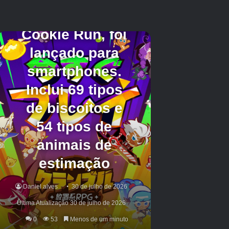
ouvido fofos de Pikachu que são armazenados
em um estojo de bola de puxão, bem como
teclados com temas de Pikachu, ratos para
jogos e mousepads. A recente colaboração de
Razer com
Jogo de lula
Cascos incluídos para
o Razer Orochi V2, então aqueles que já
possuem o mouse podem esperar trocar sua
cobertura com um
Pokémon
-i -tema. Embora
os casos de telefone também sejam uma
possibilidade, eles parecem menos propensos
a acontecer aqui, já que já existem numerosos
Pokémon
Casos de telefone disponíveis.
Enquanto Razer e
Pokémon
Permanecendo de
boca fechada, os fãs devem se preparar para
17 de julho, pois as revelações podem se
esgotar rapidamente.