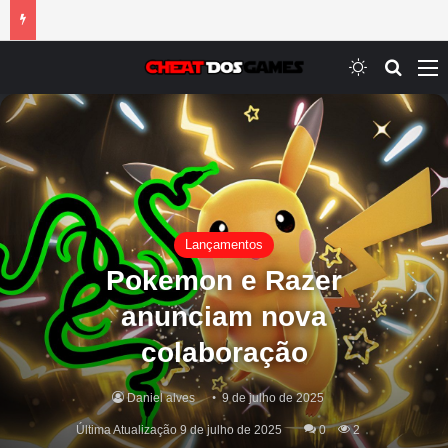
Switch ski
Procur
M
Lançamentos
Pokemon e Razer
anunciam nova
colaboração
Daniel alves
9 de julho de 2025
Última Atualização 9 de julho de 2025
0
2