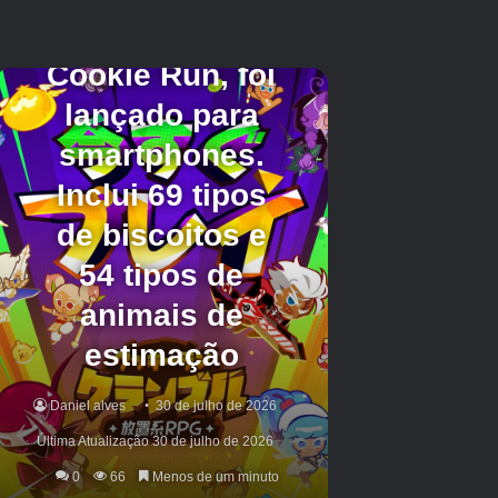
Apesar de várias compras estarem mais
acessíveis on-line agora, não há nada que
corresponda à nostalgia e à emoção de marcar
cartões de negociação durante eventos
pessoais ou nas lojas, o que torna os relatórios
de roubo de loja ainda mais tristes. Um
Pokemon Tcg
Fan recentemente fez uma
descoberta incrível em uma loja local, que
solidifica a importância de manter esses pontos
de venda nos negócios e prosperar para a
comunidade.