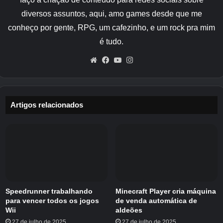
diversos assuntos, aqui, amo games desde que me
conheço por gente, RPG, um cafezinho, e um rock pra mim
é tudo.
Website
Facebook
YouTube
Instagram
Artigos relacionados
Relacionado
POKEMON TCG Pocket anuncia a próxima
grande atualização de negociação
O anúncio recente do Pokemon TCG Pocket
descreve grandes mudanças que chegam ao
recurso de negociação, algumas das quais
Speedrunner trabalhando
Minecraft Player cria máquina
para vencer todos os jogos
de venda automática de
parecem realmente úteis.
Wii
aldeões
27 de julho de 2025
27 de julho de 2025