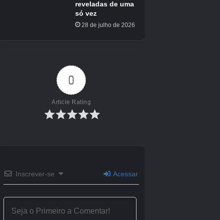
Lançado
10 de abril de 2000
ESRB
e
Desenvolvedor (s)
Hudson Soft
Editor (s)
Nintendo
Multiplayer