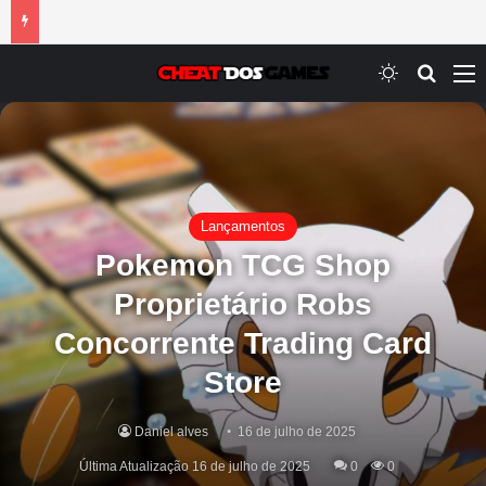
Switch ski
Procur
M
Lançamentos
Pokemon TCG Shop
Proprietário Robs
Concorrente Trading Card
Store
Daniel alves
16 de julho de 2025
Última Atualização 16 de julho de 2025
0
0