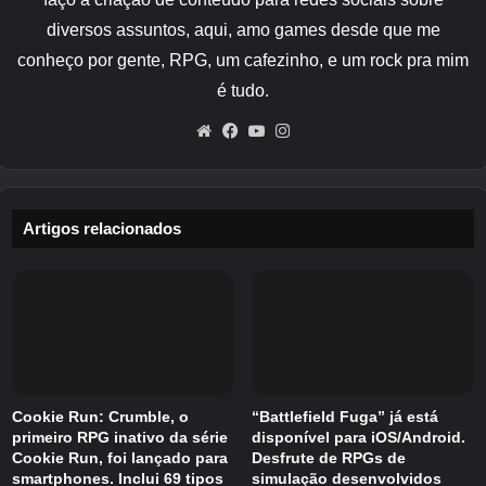
de janeiro (mês) 23:59
diversos assuntos, aqui, amo games desde que me
[Período para obtenção da “Flor de
conheço por gente, RPG, um cafezinho, e um rock pra mim
Celebração de Mafuyu” e produção de
é tudo.
móveis limitados para aniversários]
Website
Facebook
YouTube
Instagram
24 de janeiro de 2026 (quinta-feira) 0h00 ~ 29
de janeiro (quarta-feira) 23h59
[Período de disponibilidade para festa de
Artigos relacionados
aniversário]
27 de janeiro de 2026 (Fogo) 0:00 ~ 29 de
janeiro (Madeira) 23:59
Dia 27 de janeiro (terça-feira) é aniversário de
Cookie Run: Crumble, o
“Battlefield Fuga” já está
primeiro RPG inativo da série
disponível para iOS/Android.
Mafuyu Asahina (CV. Rui Tanabe) do “25:00,
Cookie Run, foi lançado para
Desfrute de RPGs de
Night Code”.
smartphones. Inclui 69 tipos
simulação desenvolvidos