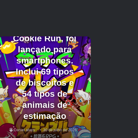
Aqueles que participarem da apresentação ao
vivo receberão 2 cartas vocais de Mafuyu, 1
pequena garrafa dos sentimentos de Mafuyu e
100 pedaços dos sentimentos de Mafuyu como
recompensa pela primeira participação.
*Para mais detalhes, consulte o “Aviso” no jogo
“Projeto Sekai”.
■“(Asahina Mafuyu) FELIZ
ANIVERSÁRIO2026 Gacha”
“(Asahina Mafuyu) FELIZ ANIVERSÁRIO
Memórias Gacha” está em andamento!
Período de implementação: 23 de janeiro de
2026 (sexta-feira) 0h00 a 29 de janeiro de 2026
(quinta-feira) 23h59