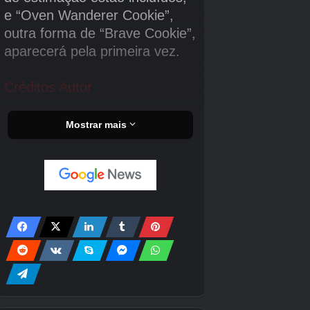
são os recém-aparecidos (Birthday) e (★3)
(★2) “Asahina Mafuyu”.
Além disso, no local de troca “(Asahina Mafuyu)
FELIZ ANIVERSÁRIO Gacha Seal”, você
poderá trocar o material “Festivo Amatsuyu
(Wistaria)” que poderá ser utilizado no evento
de aniversário de (Asahina Mafuyu).
*★4 membros não aparecerão neste gacha.
*Membros com limite de aniversário que
apareceram no passado não aparecerão em
“(Asahina Mafuyu) FELIZ ANIVERSÁRIO 2026
Gacha”.
*De “(Asahina Mafuyu) HAPPY BIRTHDAY
Memories Gacha”, membros com limite de
aniversário que apareceram no passado
reaparecerão.