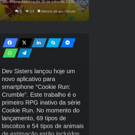
“(Asahina Mafuyu) FELIZ ANIVERSÁRIO 2026
Gacha” e “(Asahina Mafuyu) FELIZ
ANIVERSÁRIO Gacha” serão realizadas a
partir das 0h de sexta-feira, 23 de janeiro.
A partir deste gacha, um novo membro apenas
de aniversário, “Asahina Mafuyu”, aparecerá.
Os únicos membros que aparecerão no gacha