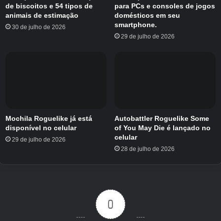
de biscoitos e 54 tipos de
para PCs e consoles de jogos
animais de estimação
domésticos em seu
A partir de hoje, a My Sekai poderá fabricar
smartphone.
30 de julho de 2026
móveis específicos para aniversários e decorar
29 de julho de 2026
locais para festas.
Você pode obter o item do evento “Festive
Amatsuyu (Wistaria)” coletando “Futaba” que
aparece por tempo limitado na área My World,
coletando itens regulares e fazendo várias
apresentações ao vivo. Ao despejar um certo
Mochila Roguelike já está
Autobattler Roguelike Some
número do “Festival Amatsuyu (Wistaria)”
disponível no celular
of You May Die é lançado no
coletado na Árvore de Celebração no “Festival
celular
29 de julho de 2026
Garden” em My World, você pode obter a “Flor
28 de julho de 2026
de Celebração de Mafuyu”, um material usado
para fazer móveis com limite de aniversário, e
dependendo do número de títulos de raridade
com limite de aniversário e vários itens que
0
você pode obter.