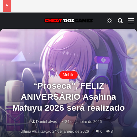
Switch ski
Procur
M
Mobile
“Proseca”, FELIZ
ANIVERSÁRIO Asahina
Mafuyu 2026 será realizado
Daniel alves
24 de janeiro de 2026
Última Atualização 24 de janeiro de 2026
0
8