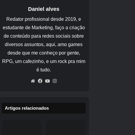
*Os novos membros apenas de aniversário que
apareceram neste gacha não aparecerão mais
após o término deste gacha, mas poderão
reaparecer no futuro. O cronograma de
reaparecimento está atualmente indeciso.
*Por favor, verifique o anúncio no jogo para
obter detalhes.
■“(Asahina Mafuyu) FELIZ ANIVERSÁRIO
2026 Gacha” novo membro
[Aniversário limitado]Aniversário (Feliz
Aniversário!!2026) Mafuyu Asahina
Sem fantasias ao vivo