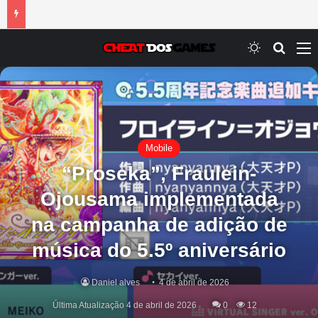
Switch ski
Procur
M
Mobile
“Proseka”, Fraulein-
Ojousama implementada
na campanha de adição de
música do 5.5º aniversário
Daniel alves
4 de abril de 2026
Última Atualização 4 de abril de 2026
0
12