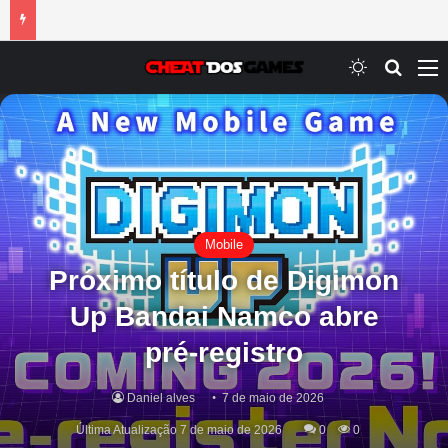
Switch ski
Procur
M
Mobile
Próximo título de Digimon
Up Bandai Namco abre
pré-registro
Daniel alves
7 de maio de 2026
Última Atualização 7 de maio de 2026
0
0