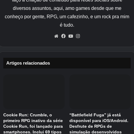
que há uma história original acompanhando o
diversos assuntos, aqui, amo games desde que me
jogo.
conheço por gente, RPG, um cafezinho, e um rock pra mim
Depois de preparar seu Digimon, você monta
é tudo.
sua equipe, treina-os e entra em batalhas com
Website
Facebook
YouTube
Instagram
outros Tamers. Cartões Digimon e Digivices
definitivamente fazem parte do sistema, mas,
novamente, a equipe ainda não explicou
adequadamente como eles funcionam.
Artigos relacionados
Eles também mostraram uma lista de Digimons
Parceiros com os quais você pode começar.
Incluía duas novas revelações, Renamon e
Terriermon, ambas aparecendo como sprites
de pixel pela primeira vez. Mais serão
Cookie Run: Crumble, o
“Battlefield Fuga” já está
adicionados antes do lançamento.
primeiro RPG inativo da série
disponível para iOS/Android.
Cookie Run, foi lançado para
Desfrute de RPGs de
smartphones. Inclui 69 tipos
simulação desenvolvidos