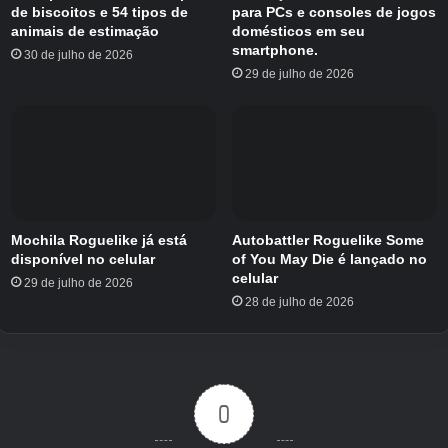
Pré-registro no Digimon Up
de biscoitos e 54 tipos de
para PCs e consoles de jogos
animais de estimação
domésticos em seu
O pré-registro já está disponível no
Google
smartphone.
30 de julho de 2026
Play Store
para Android. Claro, existem
29 de julho de 2026
recompensas baseadas no pré-registro. O
grande marco agora são 100.000 pré-registros,
o que desbloqueia Gekkomon para os
jogadores.
Visualmente, Digimon Up está apostando em
Mochila Roguelike já está
Autobattler Roguelike Some
pixel art retrô. Você também encontrará vários
disponível no celular
of You May Die é lançado no
elementos Digimon familiares. Você pode dar
celular
29 de julho de 2026
28 de julho de 2026
uma olhada no trailer mais recente para ter
uma ideia do que estou dizendo.
0