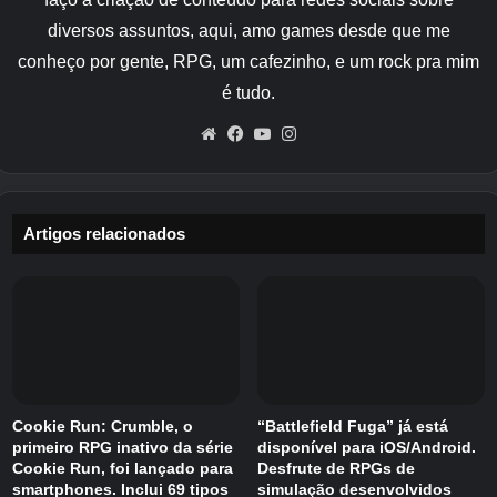
aniversário,
A parte final da nova história
original completa
está abrindo. Além disso, o
diversos assuntos, aqui, amo games desde que me
evento está previsto para ser inaugurado em
conheço por gente, RPG, um cafezinho, e um rock pra mim
junho de 2026.
Prólogo da história principal
é tudo.
da edição do teatro farol “Exedra
Website
Facebook
YouTube
Instagram
Quest”
também é distribuído.
Além disso, como segundo evento de
comemoração do 1º aniversário da
Artigos relacionados
“Madodora”
Evento de colaboração com a
série “Monogatari”
Também foi anunciado que
o evento seria realizado. Este evento está
previsto para começar no dia 6 de abril e será
composto por duas partes: a primeira parte e a
segunda parte.
Cookie Run: Crumble, o
“Battlefield Fuga” já está
primeiro RPG inativo da série
disponível para iOS/Android.
Cookie Run, foi lançado para
Desfrute de RPGs de
smartphones. Inclui 69 tipos
simulação desenvolvidos