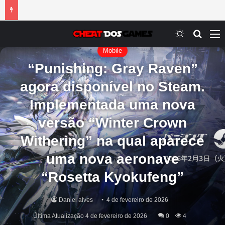
Switch ski
Procur
M
Mobile
“Punishing: Gray Raven”
agora disponível no Steam.
Implementada uma nova
versão “Winter Crown
Withering” na qual aparece
uma nova aeronave
“Rosetta Kyokufeng”
Daniel alves
4 de fevereiro de 2026
Última Atualização 4 de fevereiro de 2026
0
4