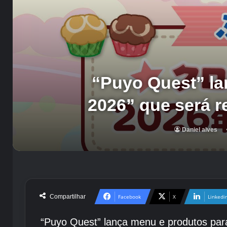
“Puyo Quest” la
2026” que será r
Daniel alves
Compartilhar
Facebook
X
Linkedi
“Puyo Quest” lança menu e produtos para