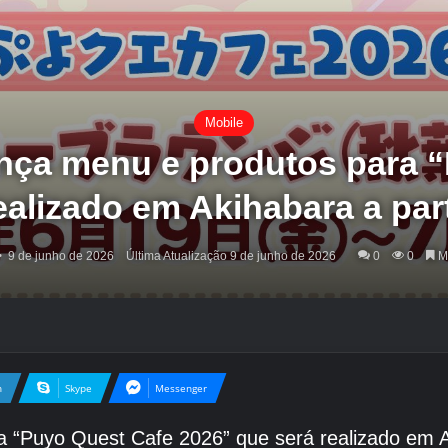
Mobile
nça menu e produtos para 
ealizado em Akihabara a part
9 de junho de 2026
Última Atualização 9 de junho de 2026
0
0
Me
n
Skype
Messenger
 “Puyo Quest Cafe 2026” que será realizado em Ak