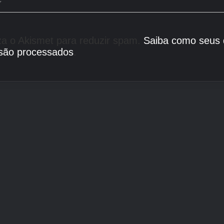
liza o Akismet para reduzir spam.
Saiba como seus
são processados
.