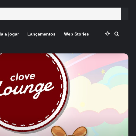
Switch skin
Procura
a a jogar
Lançamentos
Web Stories