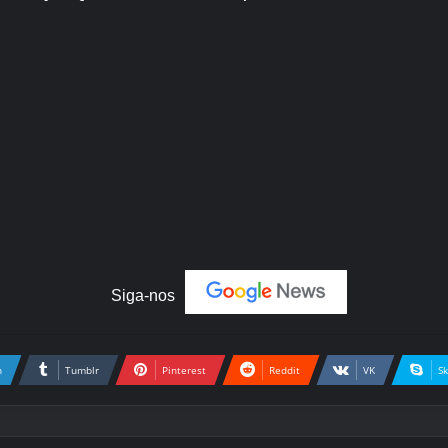
Siga-nos
n
Tumblr
Pinterest
Reddit
VK
S