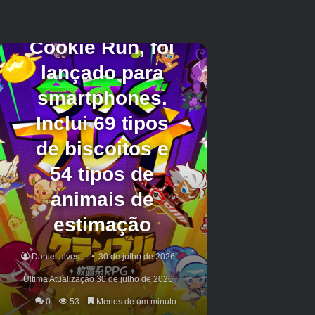
satisfeitos com seu lançamento em potencial.
Usuário do Twitter
Xpertfusion
disse que eles
“odeiam absolutamente” o recurso em
Fortnite
como é abusado pela maioria dos jogadores. O
usuário observa que é “totalmente bom” como
um recurso de acessibilidade, mas só deve
estar disponível para quem precisa. Outros,
como o usuário do Twitter
Caffrey
chegou a
dizer que eles “nunca jogariam (
Chamada à
ação
) Novamente “Se o recurso for adicionado
ao jogo.
Se a Activision pretende adicionar um recurso
de visualizador de áudio a
Chamada à
ação
parece que pode ser outra decisão
controversa do estúdio.
Chamada à ação
já se
viu em água quente com os fãs várias vezes