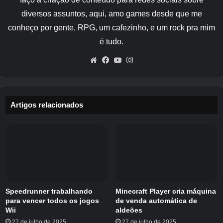
diversos assuntos, aqui, amo games desde que me
conheço por gente, RPG, um cafezinho, e um rock pra mim
é tudo.
Website
Facebook
YouTube
Instagram
Artigos relacionados
Relacionado
Rumores: os desenvolvedores de Call of Duty
supostamente atingidos por demissões do Xbox
Está sendo relatado que vários estúdios de Call
of Duty sob Activision foram atingidos por
Speedrunner trabalhando
Minecraft Player cria máquina
para vencer todos os jogos
de venda automática de
cortes de empregos como parte da última onda
Wii
aldeões
de demissões da Microsoft.
27 de julho de 2025
27 de julho de 2025