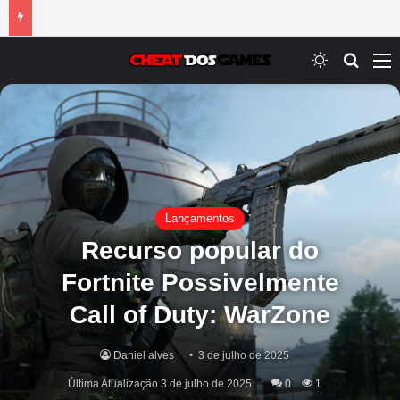
Switch ski
Procur
M
Lançamentos
Recurso popular do
Fortnite Possivelmente
Call of Duty: WarZone
Daniel alves
3 de julho de 2025
Última Atualização 3 de julho de 2025
0
1