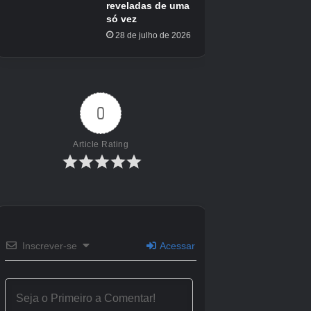
ESRB
M para maduro: sangue e sangue, linguagem
forte, temas sugestivos, uso de drogas,
violência
Motor
IW 8.0 e IW 9.0 (WarZone 2.0)
Créditos Autor