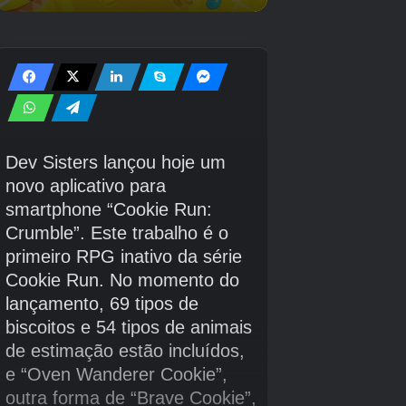
nesta temporada, com os jogadores
expressando recentemente seu desdém
Black
Ops 6
Beavis & Butt-Head Collaboration. Os fãs
foram às mídias sociais logo após o anúncio
para explodir os novos itens cosméticos como
uma “tristeza literal”, à medida que a
comunidade continua cansada das peles de
operador irrealista do atirador.