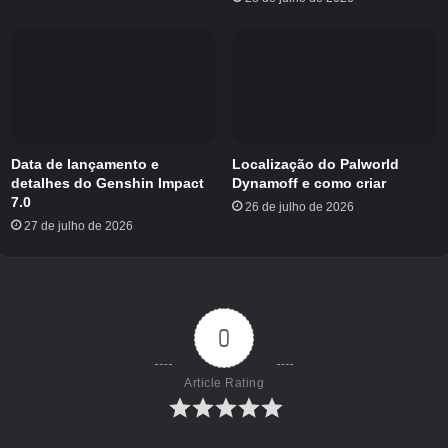
Data de lançamento e
Localização do Palworld
detalhes do Genshin Impact
Dynamoff e como criar
7.0
26 de julho de 2026
27 de julho de 2026
Isso abrirá uma lista de diamantes que você pode comprar
0
para Robux, no canto inferior direito, pressione o botão azul
CÓDIGOS
botão.
Article Rating