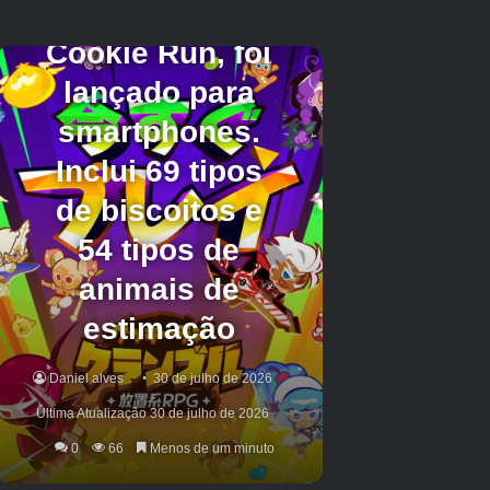
Os diamantes no jogo são usados ​​para
comprar
Aulas
no lobby principal quando você
inicia o jogo pela primeira vez, junto com a
compra ou rolagem de
Talentos
. As classes
são uma característica fundamental do jogo,
pois cada classe tem vantagens únicas na
escolha delas, bem como diferentes itens
iniciais que são benéficos para o progresso no