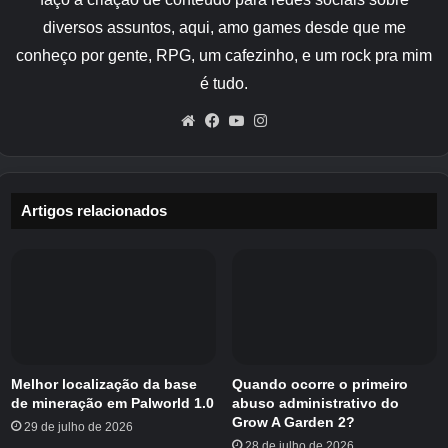
de janeiro de 2026
diversos assuntos, aqui, amo games desde que me
conheço por gente, RPG, um cafezinho, e um rock pra mim
pós-festa
– Dá x15 gemas/diamantes
é tudo.
Códigos recentemente inativos
Website
Facebook
YouTube
Instagram
para 99 noites na floresta –
Última
verificação em 9 de janeiro de
Artigos relacionados
2026
oba pesca
– dá x2 gemas/diamantes se usado
durante a pesca no
Buraco de pesca
Como faço para resgatar códigos?
Melhor localização da base
Quando ocorre o primeiro
Abra o jogo 99 Noites na Floresta
de mineração em Palworld 1.0
abuso administrativo do
Grow A Garden 2?
29 de julho de 2026
No canto inferior esquerdo, clique no ícone de diamante.
28 de julho de 2026