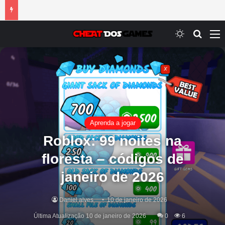
Switch ski
Procur
M
Aprenda a jogar
Roblox: 99 noites na
floresta – códigos de
janeiro de 2026
Daniel alves
10 de janeiro de 2026
Última Atualização 10 de janeiro de 2026
0
6