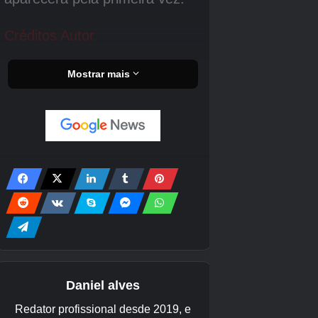
Volte sempre para ver se novos códigos foram
adicionados à lista. Esses códigos são
temporários, então se você quiser resgatá-los,
aja rápido!