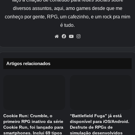
diversos assuntos, aqui, amo games desde que me
A “Batalha de Dingjunshan” foi uma batalha na
conheço por gente, RPG, um cafezinho, e um rock pra mim
qual Shu e Wei se enfrentaram no ponto
é tudo.
estratégico de Hanzhong. O novo cenário
apresenta efeitos de terreno tridimensionais,
Website
Facebook
YouTube
Instagram
como montanhas e vales.
“Mapa das Terras
Altas”
Além do novo sistema,
“Ordem da
Bandeira dos Quatro Elefantes”
ou
“Sistema
Artigos relacionados
de formação de bandeira”
aparecerá. Além
disso, como um novo personagem
“SP Fa
Zheng”
e
“SP Huang Zhong”
Há uma riqueza
de conteúdo disponível.
Além disso, um memorial foi realizado para
comemorar a abertura da “Batalha da
Cookie Run: Crumble, o
“Battlefield Fuga” já está
Montanha Dinggun”.
campanha
está sendo
primeiro RPG inativo da série
disponível para iOS/Android.
Cookie Run, foi lançado para
Desfrute de RPGs de
realizado na conta oficial X. Para obter mais
smartphones. Inclui 69 tipos
simulação desenvolvidos