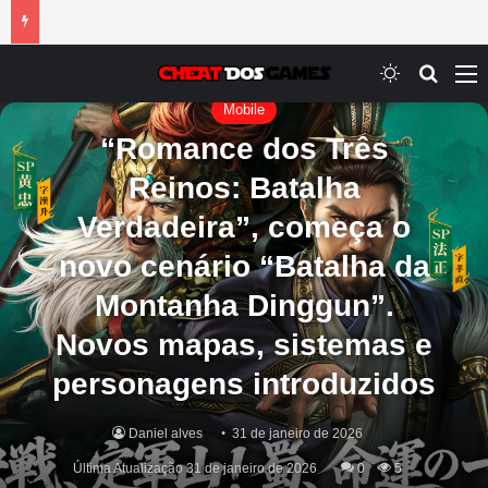
Switch ski
Procur
M
Mobile
“Romance dos Três
Reinos: Batalha
Verdadeira”, começa o
novo cenário “Batalha da
Montanha Dinggun”.
Novos mapas, sistemas e
personagens introduzidos
Daniel alves
31 de janeiro de 2026
Última Atualização 31 de janeiro de 2026
0
5