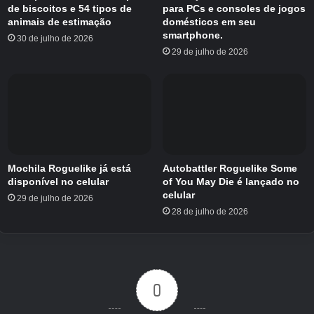
informações, consulte o site oficial ou o anúncio
de biscoitos e 54 tipos de
para PCs e consoles de jogos
animais de estimação
domésticos em seu
do fabricante.
smartphone.
30 de julho de 2026
29 de julho de 2026
Mochila Roguelike já está
Autobattler Roguelike Some
disponível no celular
of You May Die é lançado no
celular
29 de julho de 2026
28 de julho de 2026
Créditos Autor
0