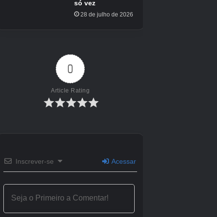
e veja como você os desbloqueia.
Rota
Destino
Como desbloquear
Previsão do
Uma
Voe através de todas as 7 fontes
tempo
corrente
de energia.
Uma
Destrua o Pires antes que o tempo
Solar
corrente
limite expire.
Crédito da imagem:
Eurogamer/Nintendo
Meteo para Katina
Na metade do Meteo, você encontrará esses