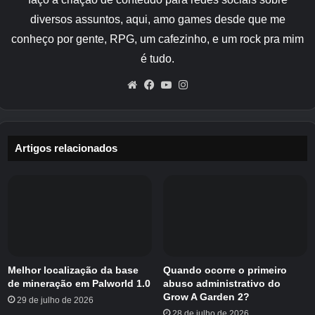
que você deve seguir em sua primeira jogada.
diversos assuntos, aqui, amo games desde que me
Isso porque não há caminhos alternativos aqui.
conheço por gente, RPG, um cafezinho, e um rock pra mim
Basta seguir a história, completar o objetivo
é tudo.
principal e ver o final normal. Aproveitar!
Website
Facebook
YouTube
Instagram
Cornéria
Previsão do tempo
Artigos relacionados
Fichina
Setor X
Titânia
Salsicha
Veneno
Há duas coisas que você precisa observar:
Melhor localização da base
Quando ocorre o primeiro
de mineração em Palworld 1.0
abuso administrativo do
Fichina e Setor X. Ao jogar no Fichina, deixe o
Grow A Garden 2?
29 de julho de 2026
tempo acabar. Isso garante que poderemos
28 de julho de 2026