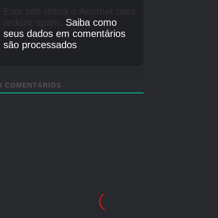
redemoinhos amarelos de energia. Slippy irá
notificá-lo dizendo que existem fontes de
energia estranhas nas proximidades. Quando
você voa através de um, sua nave acelera.
Passe por todos os 7 e você desbloqueará uma
espécie de nível de bônus que lembra um jogo
de tiro retrô no estilo arcade.
Você deveria ter passado por um posto de
controle antes de chegar a esta parte. Caso
você perca uma fonte de energia, você pode
pausar e reiniciar em um ponto de verificação.