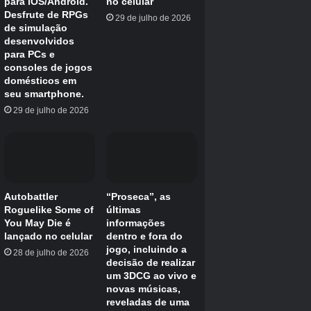
Caminho Alternativo 2 da Star Fox
Cornéria
Previsão do tempo
Uma corrente
Solar
Macbeth
Salsicha
Veneno
Esta terceira e última jogada se concentrará
em desbloquear os planetas que você ainda
não desbloqueou, nomeadamente Katina, Solar
e Macbeth. Os dois últimos estágios também
podem ser Área 6 e Venom 2, mas são
considerados os estágios mais difíceis. Os
planetas em negrito têm caminhos alternativos