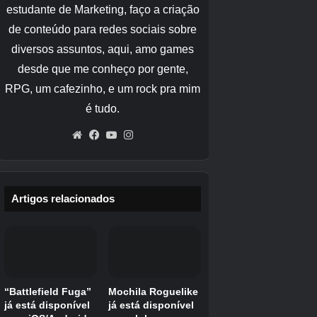
Setor Z para Área 6
No meio deste estágio, 6 mísseis Copperhead
serão lançados em direção ao navio Great Fox.
Não de uma vez, felizmente. Eles vêm em três
ondas. A primeira onda lança um míssil, a
segunda onda lança dois e a última onda lança
três. Você terá cerca de 25 segundos por onda
antes que eles atinjam o navio, então elimine-
os e você desbloqueará a Área 6.
Crédito da imagem:
Eurogamer/Nintendo