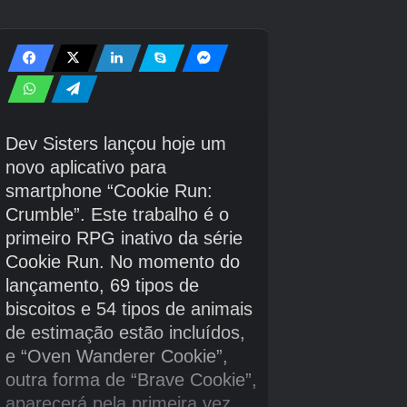
Destrua os 6 mísseis Copperhead
Setor Z
Área 6
apontados para Great Fox antes que eles
o acertem.
Corneria para o Setor Y
Perto do início da fase, Falco mencionará que
tem navios inimigos em seu encalço. Bloqueie e
destrua-os. Depois ele vai agradecer. Depois,
do outro lado do rio, você encontrará esses
arcos de pedra. Existem 7 deles para voar.
Quando Falco lhe parabenizar por fazer isso,
ele o guiará até uma cachoeira à direita. Siga-o
para chegar ao Transportador de Ataque.
Derrote-o e você desbloqueará o Setor Y.