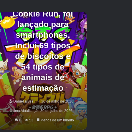
Rota
Destino
Como desbloquear
Salve Falco abatendo seus perseguidores
e, em seguida, elimine todos os 7 arcos
Cornéria
Setor Y
de pedra na pista de obstáculos
subsequente. Derrote o chefe do
Transportador de Ataque.
Basta completar a missão com 100 ou
mais acertos cumulativos. Há um
Setor Y
Águas
contador de visitas no canto superior
direito da tela para que você possa
acompanhar. Fácil.
Existem 36 bóias de holofotes
Zonas
Setor Z
espalhadas pelo mar. Sem ser avistado,
destrua todos eles.