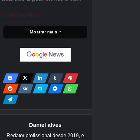
Crédito da imagem:
Eurogamer/Nintendo
Zonas para o Setor Z
Este pode ser complicado porque não existe
nenhum tipo de contador que informe quando
você acertou todos os 36. Você precisará
contar manualmente em sua cabeça e rezar
para ter precisão. Contanto que as bóias não
fiquem vermelhas, você sabe que não foi
avistado.
Crédito da imagem:
Eurogamer/Nintendo