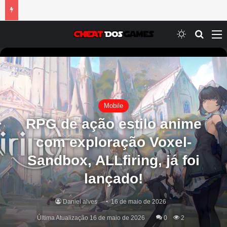
Switch ski
Procur
M
Mobile
RPG de ação estilo anime
com exploração Voxel-
Sandbox, ALLfiring, já foi
lançado!
Daniel alves
16 de maio de 2026
Última Atualização 16 de maio de 2026
0
2