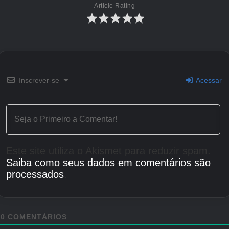
é preocupante.
Article Rating
Vamos apenas torcer para que ALLfiring não
tenha o mesmo destino. Enquanto isso, leia
nossas próximas notícias sobre The Red
Cathedral: Digital Mobile Edition do Hit Board
Inscrever-se
Acessar
Game.
Créditos Autor
Este site utiliza o Akismet para reduzir spam.
Saiba como seus dados em comentários são
processados
.
0
COMENTÁRIOS