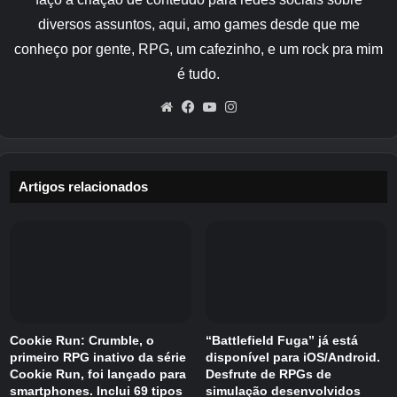
escondidos, quebra-cabeças ambientais e
diversos assuntos, aqui, amo games desde que me
interação de objetos.
conheço por gente, RPG, um cafezinho, e um rock pra mim
Combate a ação de rolagem lateral com um
é tudo.
sistema de troca de três caracteres. Assim,
Website
Facebook
YouTube
Instagram
você troca companheiros de equipe em tempo
real durante as lutas, encadeia ataques, usa
habilidades diferentes e constrói uma equipe
em torno de como deseja que as batalhas
Artigos relacionados
fluam.
O sistema complementar tem vários
personagens no estilo anime. Cada um deles
vem com suas próprias habilidades,
personalidade, conteúdo da história, arte e
Cookie Run: Crumble, o
“Battlefield Fuga” já está
cenas animadas. Você pode conferir o jogo no
primeiro RPG inativo da série
disponível para iOS/Android.
Google Play Store.
Cookie Run, foi lançado para
Desfrute de RPGs de
smartphones. Inclui 69 tipos
simulação desenvolvidos