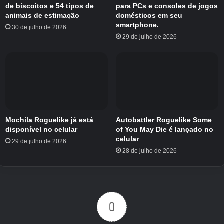
de biscoitos e 54 tipos de
para PCs e consoles de jogos
ALLfiring fez as pessoas falarem
animais de estimação
domésticos em seu
smartphone.
30 de julho de 2026
Embora a reação ao jogo tenha sido bastante
29 de julho de 2026
positiva com base em sua aparência e
jogabilidade, não são esses fatores que
incomodam a maioria dos jogadores.
Genmugame, a editora, tem má reputação por
lançar versões globais de jogos.
Mochila Roguelike já está
Autobattler Roguelike Some
Anteriormente, tanto Haze Reverb quanto Elpis
disponível no celular
of You May Die é lançado no
aparentemente acabaram recebendo um
celular
29 de julho de 2026
28 de julho de 2026
tratamento rude fora de seus lançamentos
originais na região asiática. Eles reduziram as
recompensas no jogo e cortaram os incentivos
aos eventos, o que obviamente deixou muitos
jogadores globais frustrados. Embora nenhum
0
dos jogos tenha atingido seu EOS ainda, ainda