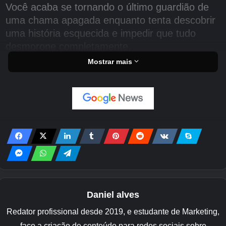
Você acaba se tornando o último guardião de
uma chama apagada enquanto tenta descobrir
uma história esquecida e impedir que tudo
desmorone completamente.
Mostrar mais
O mundo em ALLfiring salta entre áreas
selvagens congeladas, florestas antigas, locais
em ruínas e cidades movimentadas. Cada
região esconde segredos, caminhos
escondidos, histórias enterradas e ruínas
antigas para escavar. E os mapas oferecem
uma exploração sandbox no estilo voxel.
Portanto, não há como correr em linha reta de
marcador de missão a marcador de missão.
Daniel alves
Em vez disso, o jogo apresenta ambientes em
Redator profissional desde 2019, e estudante de Marketing,
camadas, seções de plataforma, tesouros
faço a criação de conteúdo para redes sociais sobre