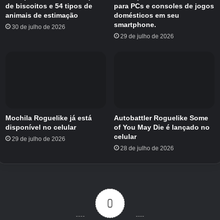
Hermit Permits permite que você ajude os
de biscoitos e 54 tipos de
para PCs e consoles de jogos
caranguejos de Wendlewick, o maior
animais de estimação
domésticos em seu
smartphone.
assentamento de Havenhythe, a lidar com um
30 de julho de 2026
29 de julho de 2026
problema de habitação.
Dê uma olhada nesta nova região de
Havenhythe no RuneScape.
Mochila Roguelike já está
Autobattler Roguelike Some
disponível no celular
of You May Die é lançado no
celular
29 de julho de 2026
28 de julho de 2026
0