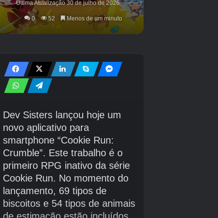
RuneScape está disponível no
Google Play
Store.
Além disso, leia nosso próximo furo sobre o
jogo Momo Lapin Pinball da Cosmic Princess
Kaguya no Android!
Créditos Autor