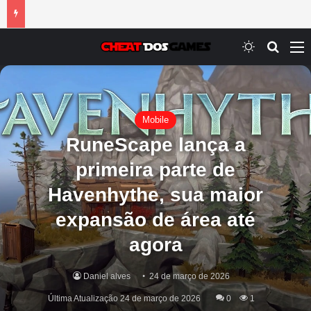
Switch ski
Procur
M
Mobile
RuneScape lança a
primeira parte de
Havenhythe, sua maior
expansão de área até
agora
Daniel alves
24 de março de 2026
Última Atualização 24 de março de 2026
0
1