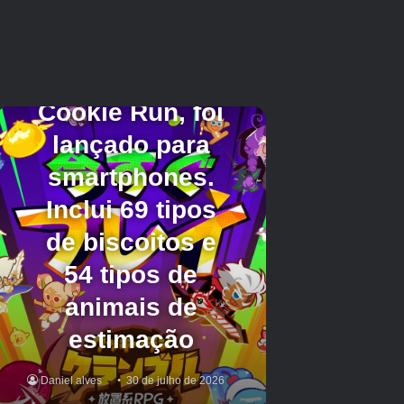
Jogadores na faixa de nível de combate 40-50
também recebem novos desafios em Silverquill.
Dois novos chefes estão disponíveis aqui: o
Dreadhog e Ivar, King of Bones. Essas lutas
introduzem mecânicas de combate como
ataques telegrafados, emparelhamento de
armas e orações de proteção.
Por último, a piscicultura em Havenhythe
funciona como uma alternativa aos locais de
pesca tradicionais. Você pode estocar entre
uma e quatro piscinas usando entradas como
lagostas de nível 45 e peixes-espada de nível
55. Quando um pool atinge a população total,
você pode colhê-lo, mas o sistema não é
completamente passivo.