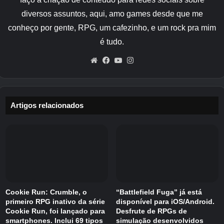
permanece escondido e evita ser detectado.
diversos assuntos, aqui, amo games desde que me
Concluir com sucesso essas caçadas
conheço por gente, RPG, um cafezinho, e um rock pra mim
recompensa XP de Caçador adicional e
é tudo.
materiais que você pode usar para criar
armaduras de ranger de alto nível. A
Website
Facebook
YouTube
Instagram
atualização também adiciona um método de
captura mecânica que permite que várias
criaturas sejam capturadas usando uma única
Artigos relacionados
armadilha.
A seguir, traz duas missões da história principal
chamadas Visions of Havenhythe e Hearts of
Sanguine. Existem também duas missões
independentes incluídas nesta parte da
expansão. Wiz Kid segue uma criança
Cookie Run: Crumble, o
“Battlefield Fuga” já está
chamada Ben que quer se tornar um bruxo,
primeiro RPG inativo da série
disponível para iOS/Android.
Cookie Run, foi lançado para
Desfrute de RPGs de
apesar de seus pais não apoiarem a ideia. E
smartphones. Inclui 69 tipos
simulação desenvolvidos