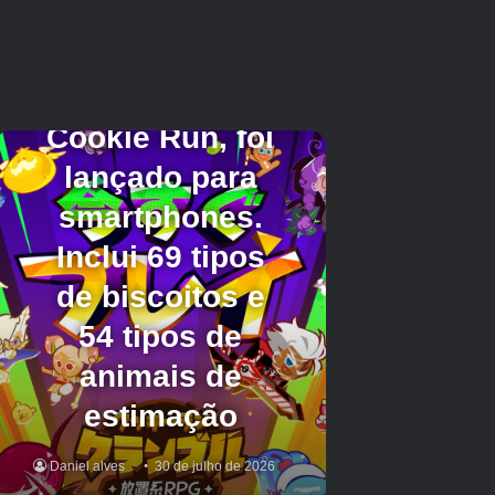
Wrap The Zap não inclui cronômetros e
penalidades. O jogo também inclui uma opção
daltônica que adiciona formas exclusivas a
cada cor para que as conexões permaneçam
legíveis para todos. Um mapa não linear
permite que você escolha sua rota, e as
missões diárias oferecem desafios e
recompensas recorrentes.
Confira Wrap The Zap do
Google Play Store.
Além disso, leia nossas notícias sobre
CookieRun: OvenSmash da Devsisters no
Android.
Créditos Autor