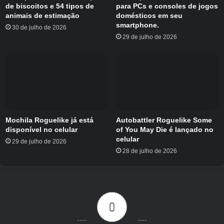
de biscoitos e 54 tipos de
para PCs e consoles de jogos
Wrap The Zap possui áreas distintas, incluindo
animais de estimação
domésticos em seu
smartphone.
30 de julho de 2026
o Setor Alfa e o Setor Beta. Você pode ganhar
29 de julho de 2026
até três estrelas por nível completando o
quebra-cabeça e coletando-as do tabuleiro.
Estão disponíveis dicas para revelar o caminho
ideal ou sugerir o posicionamento correto dos
pinos.
Mochila Roguelike já está
Autobattler Roguelike Some
disponível no celular
of You May Die é lançado no
celular
29 de julho de 2026
28 de julho de 2026
0