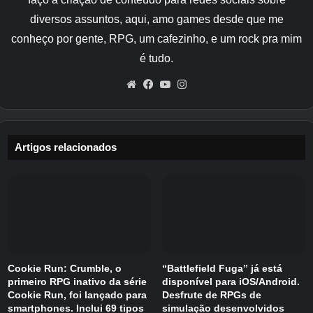
como as linhas são organizadas. O movimento
diversos assuntos, aqui, amo games desde que me
fluido dos fios brilhantes confere aos quebra-
conheço por gente, RPG, um cafezinho, e um rock pra mim
cabeças uma qualidade tátil que se destaca em
é tudo.
um gênero frequentemente dominado por
peças estáticas e interruptores.
Website
Facebook
YouTube
Instagram
À medida que os níveis progridem, as regras
se expandem gradualmente. Cada linha de
Artigos relacionados
néon deve ser conectada ao conduíte colorido
correspondente. Ao mesmo tempo, as linhas
não podem se cruzar ou cruzar outras linhas.
Você também deve aprender a usar pinos
estáticos e móveis. Os pinos funcionam como
âncoras e pontos de flexão, forçando as linhas
de energia a se curvarem em torno de
Cookie Run: Crumble, o
“Battlefield Fuga” já está
obstáculos ou a percorrerem rotas mais longas
primeiro RPG inativo da série
disponível para iOS/Android.
Cookie Run, foi lançado para
Desfrute de RPGs de
e complexas.
smartphones. Inclui 69 tipos
simulação desenvolvidos