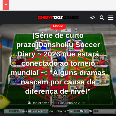
Switch ski
Procur
M
Mobile
[Série de curto
prazo]Danshoku Soccer
Diary ~ 2026 que estará
conectado ao torneio
mundial ~: “Alguns dramas
nascem por causa da
diferença de nível”
Daniel alves
11 de junho de 2026
Última Atualização 11 de junho de 2026
0
0