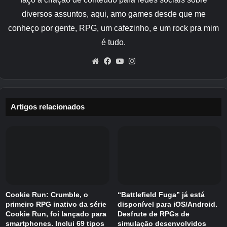
constantes nos ambientes em busca de pistas.
diversos assuntos, aqui, amo games desde que me
conheço por gente, RPG, um cafezinho, e um rock pra mim
As conversas com os personagens também
é tudo.
são muito importantes. A história é sobre
desvendar relacionamentos entre pessoas
Website
Facebook
YouTube
Instagram
diferentes e descobrir como todos se conectam
ao mistério. Você descobre verdades ocultas
enquanto navega em um mundo fantástico
Artigos relacionados
cheio de elementos imaginativos e românticos.
Shattered Dimension consiste em cinco
andares com premissas diferentes. Cada
episódio tem seu próprio final, mas
infelizmente, terminar a coleção inteira não
desbloqueia nenhuma grande recompensa.
Cookie Run: Crumble, o
“Battlefield Fuga” já está
Você pode continuar reproduzindo episódios
primeiro RPG inativo da série
disponível para iOS/Android.
Cookie Run, foi lançado para
Desfrute de RPGs de
concluídos quando terminar.
smartphones. Inclui 69 tipos
simulação desenvolvidos