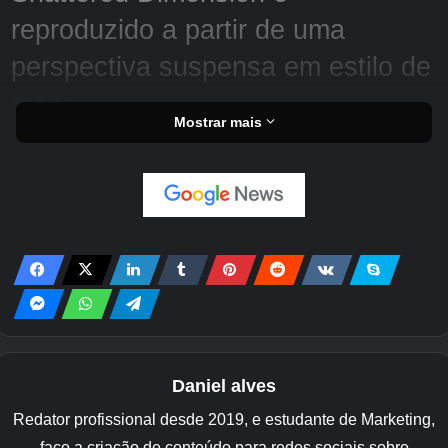
reproduzido a partir de uma
perspectiva suspensa em estilo de
mesa
Mostrar mais
Você está preso em um estranho mundo
fronteiriço cheio de locais bizarros e mistérios
interconectados. Num minuto, você está
fuçando em restaurantes movimentados. E no
próximo, você está vagando por delegacias de
polícia, supermercados lotados de lixo aleatório
e laboratórios escondidos.
Em Shattered Dimension você joga como um
investigador que é arrastado para uma trama
Daniel alves
labiríntica sem aviso prévio. Há resolução de
Redator profissional desde 2019, e estudante de Marketing,
quebra-cabeças, coleta de itens e cliques
faço a criação de conteúdo para redes sociais sobre