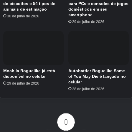
de biscoitos e 54 tipos de
para PCs e consoles de jogos
Você vai experimentar o jogo?
animais de estimação
domésticos em seu
smartphone.
30 de julho de 2026
29 de julho de 2026
Assim como os títulos anteriores, vale a pena
tentar Shattered Dimension. Tem uma premissa
e um estilo visual incomuns, proporcionando
uma experiência de mistério bastante incomum.
Além disso, existem algumas inconsistências
entre os episódios, principalmente na tradução,
já que a versão original é chinesa.
Mochila Roguelike já está
Autobattler Roguelike Some
disponível no celular
of You May Die é lançado no
celular
29 de julho de 2026
No entanto, se você gosta de resolução lenta
28 de julho de 2026
de quebra-cabeças, ambientes surreais e
histórias de detetive, você pode tentar. Vá para
o
Google Play Store;
o jogo é grátis para jogar.
0
E se não lhe interessa, leia nossas novidades
sobre este outro jogo chamado Digimon Up,