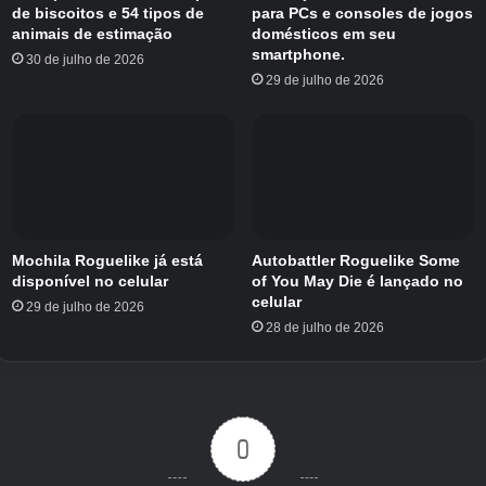
de biscoitos e 54 tipos de
para PCs e consoles de jogos
animais de estimação
domésticos em seu
Arrastar, tocar e segurar são suficientes para
smartphone.
30 de julho de 2026
controlar tudo. Dentro dessa simplicidade, você
29 de julho de 2026
precisa ler os padrões de tráfego
representados por diferentes formatos de
passageiros. Os quadrados precisam de
escritórios, os círculos querem ir para casa e
os diamantes estão atrás do almoço.
Mochila Roguelike já está
Autobattler Roguelike Some
Você também atribui paradas de elevador,
disponível no celular
of You May Die é lançado no
adiciona Sky Lobbies para contornar grandes
celular
29 de julho de 2026
seções de um edifício e implanta táxis
28 de julho de 2026
adicionais quando disponíveis. Cada um dos
dez níveis inclui uma meta extensa que
incentiva a rejogabilidade. Alcançar uma
classificação de três estrelas representa o
0
objetivo mais difícil.