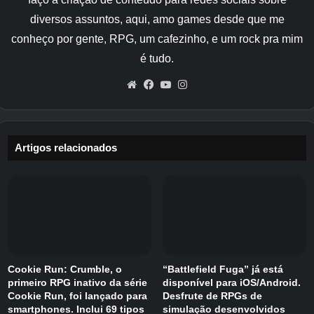
ela aumenta e diminui durante um dia inteiro de
jogo.
diversos assuntos, aqui, amo games desde que me
conheço por gente, RPG, um cafezinho, e um rock pra mim
Cada torre no Sky Lobby apresenta um
é tudo.
problema diferente. Cada um dos dez níveis de
Website
Facebook
YouTube
Instagram
referência tem seu próprio formato, padrões de
tráfego e demandas de passageiros. A
programação completa inclui Torre Galata,
Torre do Sino, Big Ben, Flatiron, Eiffel, Chrysler,
Artigos relacionados
Empire, Petronas, Taipei 101 e Burj Khalifa.
Você começa com um número limitado de
cabines de elevador e expande gradualmente
as operações. Você decide quais elevadores
devem operar em rotas expressas, quais
Cookie Run: Crumble, o
“Battlefield Fuga” já está
devem se concentrar nos andares inferiores e
primeiro RPG inativo da série
disponível para iOS/Android.
quando os horários precisam ser ajustados
Cookie Run, foi lançado para
Desfrute de RPGs de
rapidamente.
smartphones. Inclui 69 tipos
simulação desenvolvidos