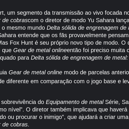
rt, um segmento da transmissão ao vivo focada 
 de cobras
com o diretor de modo Yu Sahara lança
ha o mesmo mundo
Delta sólida de engrenagem de
. Sahara entende que os fãs provavelmente pensa
“Mas Fox Hunt é seu próprio novo tipo de modo. O 
e que
Gear de metal online
então foi preciso muita
equado para
Delta sólida de engrenagem de metal
quia
Gear de metal online
modo de parcelas anterio
de diferente em comparação com o jogo base e l
e sobrevivência do
Equipamento de metal
Série, Sa
mo nível”. O diretor também implicava que haverá
o ou procurar o inimigo”, que ajudará a criar uma
 de cobras
.