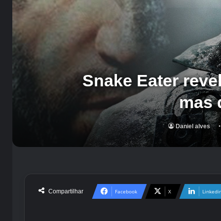
Snake Eater reve
mas 
Daniel alves
Compartilhar
Facebook
X
Linkedi