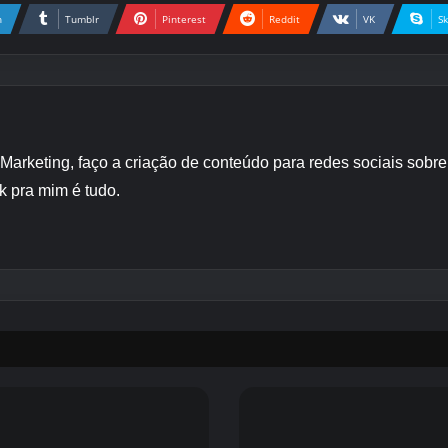
n
Tumblr
Pinterest
Reddit
VK
S
 Marketing, faço a criação de conteúdo para redes sociais sob
k pra mim é tudo.