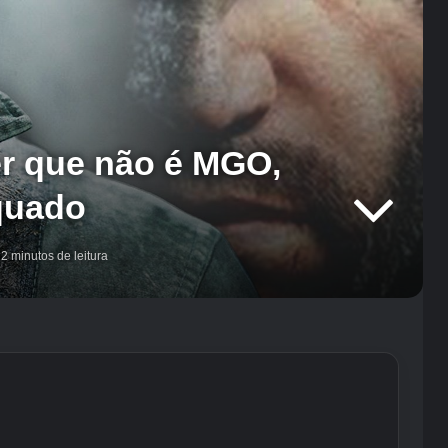
er que não é MGO,
quado
2 minutos de leitura