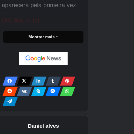
Backup corrigido salva para mapas de mod.
Corrigido Thylacoleo faltando animação de
natação ao segurar o salto.
Itens fixos entrando na paisagem quando
jogados no chão.