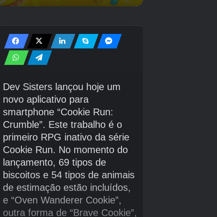
Felizmente, os jogadores não terão que
esperar muito por mais, como
Arca:
Sobrevivência ascendeu
está recebendo outra
queda de conteúdo em agosto.
Sobrevivência da Arca Ascensão V68.34 Notas
de patch de atualização
RAGNAROK – FPS baixos fixos durante
tempestades de areia.
Ragnarok – o quebra -cabeça do labirinto
agora deve tomar o código de entrada
corretamente após uma entrada incorreta.
Ragnarok – Spawn de Basilosaurus
aumentou
Corrigido o ícone Salvar, para que ele
apareça para mapas de mod e permita que
o salvamento seja excluído.