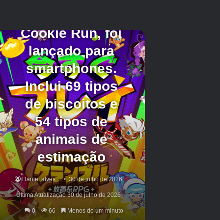
são especialmente úteis para os jogadores que
desejam carregar mapas de moda em
Arca:
Sobrevivência ascendeu
e verifique se suas
defesas e progresso são mantidos.
Por fim, havia algumas correções diversas para
Arca: Sobrevivência ascendeu
Para completar
a atualização de 18 de julho. A animação de
natação de Thylacoleo ao segurar o salto foi
consertada e certos itens não entrarão mais na
paisagem quando jogados no chão. É claro que
mais correções serão necessárias, como a
seção de revisão do vapor para
Arca: Ragnarok
ascendeu
destaca alguns problemas que ainda
precisam ser corrigidos na atualização mais
recente ou atualizações anteriores desde o
lançamento da expansão em junho passado.