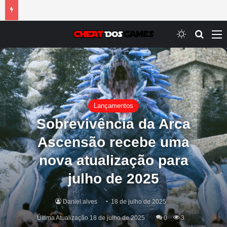
Switch ski
Procur
M
Lançamentos
Sobrevivência da Arca
Ascensão recebe uma
nova atualização para
julho de 2025
Daniel alves
18 de julho de 2025
Última Atualização 18 de julho de 2025
0
3