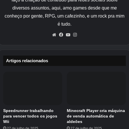
inspirado em nórdicos que abrange 144
diversos assuntos, aqui, amo games desde que me
quilômetros quadrados. O DLC oferece vários
conheço por gente, RPG, um cafezinho, e um rock pra mim
novos biomas e locais para explorar, mas
causou sua parte justa de problemas, levando
é tudo.
à sua classificação geral de revisão “mista” no
Website
Facebook
YouTube
Instagram
Steam também.
Artigos relacionados
Speedrunner trabalhando
Minecraft Player cria máquina
Relacionado
para vencer todos os jogos
de venda automática de
Wii
aldeões
27 de julho de 2025
27 de julho de 2025