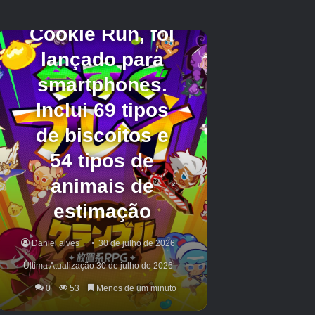
Crédito da imagem:
Pearl Abyss/Eurogamer
Boa sorte para resolver o quebra-cabeça das
Ruínas das Montanhas de Aço. Para saber
mais sobre o Deserto Carmesim, dê uma
olhada em todos os locais do Strongbox para
obter itens extras ou verifique todos os locais
de viagem rápida e como conseguir uma
montaria de dragão.