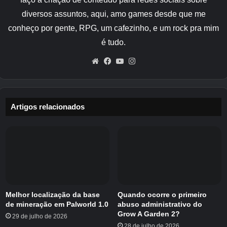
Crédito da imagem:
Pearl Abyss/Eurogamer
diversos assuntos, aqui, amo games desde que me
conheço por gente, RPG, um cafezinho, e um rock pra mim
Se você olhar com muito cuidado para as
é tudo.
paredes entre as duas fontes de energia, você
também notará que essas paredes podem ser
Website
Facebook
YouTube
Instagram
movidas, e é aqui que a habilidade Nature’s
Grasp do Capítulo 1 pode ser útil mais uma
vez.
Artigos relacionados
Seu objetivo com este quebra-cabeça é
simples. Tudo que você precisa fazer é
use
Nature’s Grasp para mover as duas paredes
que estão ao lado de cada fonte de energia
.
Você pode usar Nature’s Grasp pressionando
‘Triângulo + Círculo’ no PlayStation ou ‘Y + B’
Melhor localização da base
Quando ocorre o primeiro
no Xbox.
de mineração em Palworld 1.0
abuso administrativo do
Grow A Garden 2?
29 de julho de 2026
28 de julho de 2026