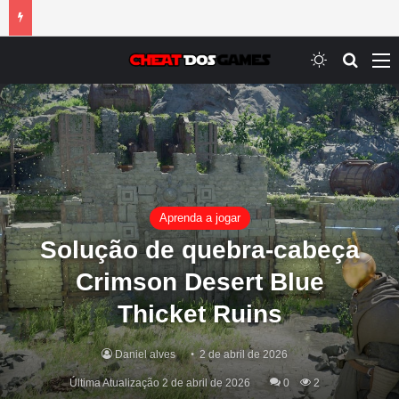
Switch ski
Procur
M
Aprenda a jogar
Solução de quebra-cabeça
Crimson Desert Blue
Thicket Ruins
Daniel alves
2 de abril de 2026
Última Atualização 2 de abril de 2026
0
2