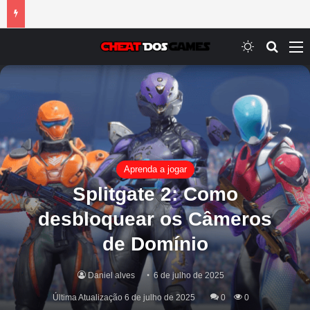
Switch ski
Procur
M
Aprenda a jogar
Splitgate 2: Como
desbloquear os Câmeros
de Domínio
Daniel alves
6 de julho de 2025
Última Atualização 6 de julho de 2025
0
0