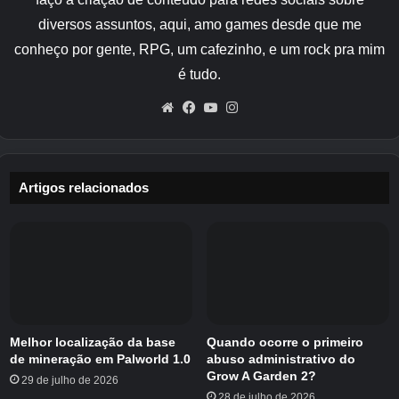
personalizados no laboratório | Splitgate 2:
diversos assuntos, aqui, amo games desde que me
Durante toda a temporada 1 Battle Pass
Contents | Splitgate 2: Como ganhar o
conheço por gente, RPG, um cafezinho, e um rock pra mim
Lançamento Celebration Event Rewards |
é tudo.
Splitgate 2: Como funcionam os capítulos de
Website
Facebook
YouTube
Instagram
passe de batalha? | Respondeu | Splitgate 2:
Existe jogo cruzado? | Respondeu | Splitgate 2:
Como adicionar amigos |
Artigos relacionados
Destacar -se na arena com
Dividido 2
CAMOS DOMPRETO
Antes de começar a ganhar o domínio, você
deve atingir o nível máximo de armas com a
arma para a qual deseja ganhar esses
Melhor localização da base
Quando ocorre o primeiro
prestigiados Camo. Simplesmente use a arma
de mineração em Palworld 1.0
abuso administrativo do
Grow A Garden 2?
para matar a oposição que a nivelará com o
29 de julho de 2026
28 de julho de 2026