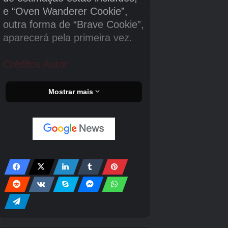
Além disso, comemoramos o 15º aniversário.
「EDIÇÃO DE COLECIONADOR DO 15º
ANIVERSÁRIO DO TERRARIA」
ou
「TRABALHOS DE PROJETO DE
TERRARIA」
Foi anunciado que será lançado.
Por favor, verifique a página de anúncio para
mais detalhes.
Créditos Autor