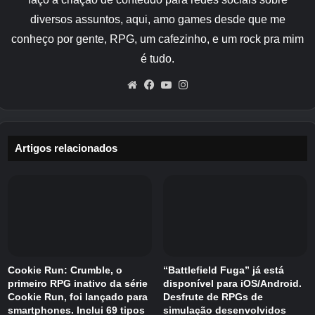
As atualizações foram feitas continuamente
diversos assuntos, aqui, amo games desde que me
desde o seu lançamento até o presente e, em
conheço por gente, RPG, um cafezinho, e um rock pra mim
2020,
“Atualização final”
“Journey’s End”
é tudo.
(1.4.0.1) foi lançado e muito conteúdo foi
Website
Facebook
YouTube
Instagram
adicionado desde então. A versão para PC
passará por uma grande atualização para
oferecer suporte ao japonês em janeiro de
2026, portanto ainda é um trabalho animado.
Artigos relacionados
Artigos relacionados
Cookie Run: Crumble, o
“Battlefield Fuga” já está
primeiro RPG inativo da série
disponível para iOS/Android.
Cookie Run, foi lançado para
Desfrute de RPGs de
smartphones. Inclui 69 tipos
simulação desenvolvidos