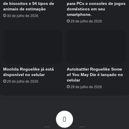
de biscoitos e 54 tipos de
para PCs e consoles de jogos
animais de estimação
domésticos em seu
Re-Logic hoje (28 de janeiro de 2026) é uma
smartphone.
30 de julho de 2026
aventura de ação sandbox
“Terrário”
Uma
29 de julho de 2026
grande atualização, “Bigger and Boulder”, foi
lançada. Esta atualização é uma atualização
distribuída em setembro de 2022.
A primeira
grande atualização em cerca de 3 anos e 4
meses desde “Labor of Love”
Como
resultado, vários novos elementos surgiram.
Mochila Roguelike já está
Autobattler Roguelike Some
disponível no celular
of You May Die é lançado no
celular
29 de julho de 2026
［2026/01/28 17:18］
28 de julho de 2026
De acordo com o anúncio,
Um total de 70
milhões de unidades vendidas
O número
médio de jogadores (PC) por dia no ano
0
passado foi de 461 mil, com pico de 1,4 milhão.