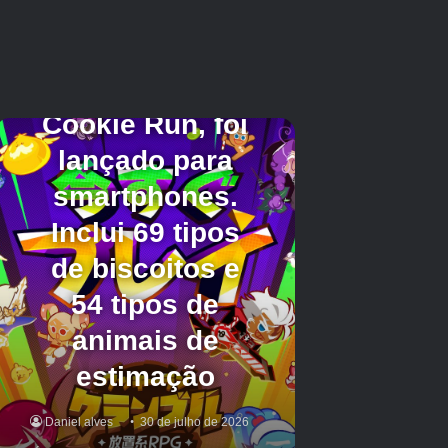
Terrário
461.000 pessoas
Pico de Terraria
1,4 milhão de pessoas
tModLoader
237.000 pessoas
pico tModLoader
441.000 pessoas
Tempo médio de jogo (PC)
Terrário
101 horas 18 minutos
tModLoader
89 horas 52 minutos
Além disso, na página de anúncio do site
oficial,
Planeje continuar atualizando
Foi
afirmado isso. O suporte cross-play será
implementado em breve e ideias para futuras