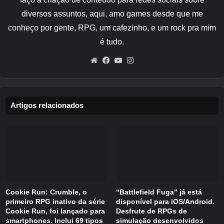
empreendimentos de alto risco em um mundo
em colapso.
diversos assuntos, aqui, amo games desde que me
conheço por gente, RPG, um cafezinho, e um rock pra mim
As missões de campanha revisitam cenários
é tudo.
reconhecíveis do programa. Você verá
Website
Facebook
YouTube
Instagram
Hershel’s Farm, Woodbury e Alexandria.
Aftermath oferece rejogabilidade, com cada
corrida oferecendo diferentes resultados,
habilidades e estratégias à medida que você
Artigos relacionados
fica mais forte com o tempo.
Há um acampamento central onde você pode
designar sobreviventes da guarnição para
reforçar as defesas, gerar recursos e apoiar os
esforços contínuos de sobrevivência. Ao
Cookie Run: Crumble, o
“Battlefield Fuga” já está
mesmo tempo, sobreviventes focados no
primeiro RPG inativo da série
disponível para iOS/Android.
combate são mobilizados em corridas que
Cookie Run, foi lançado para
Desfrute de RPGs de
apresentam enxames de caminhantes. Eles
smartphones. Inclui 69 tipos
simulação desenvolvidos