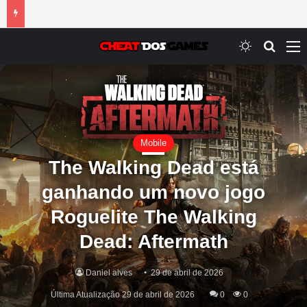
Switch ski
Procur
M
Mobile
The Walking Dead está
ganhando um novo jogo
Roguelite The Walking
Dead: Aftermath
Daniel alves
29 de abril de 2026
Última Atualização 29 de abril de 2026
0
0