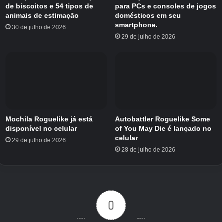
de biscoitos e 54 tipos de
para PCs e consoles de jogos
incluem variantes especializadas, como
animais de estimação
domésticos em seu
inimigos blindados e em chamas.
smartphone.
30 de julho de 2026
29 de julho de 2026
Oponentes humanos também aparecem,
refletindo o tema recorrente da série de conflito
entre sobreviventes. É o desafio de proteger os
vivos e sustentar uma comunidade ao longo do
tempo. Você tem que equilibrar entre
construção, luta e tomada de decisões.
Mochila Roguelike já está
Autobattler Roguelike Some
disponível no celular
of You May Die é lançado no
Além do Android e iOS, o jogo também terá
celular
29 de julho de 2026
versões para plataformas adicionais, embora
28 de julho de 2026
detalhes sobre elas serão divulgados
posteriormente. O pré-registro para The
Walking Dead: Aftermath já está disponível no
Google Play Store.
Será grátis para jogar.
0